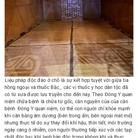
Liệu pháp độc đáo ở chỗ là sự kết hợp tuyệt vời giữa tia
hồng ngoại và thuốc Bắc_ các vị thuốc y học dân tộc đã
có từ xưa được lưu truyền cho đến nay. Theo Đông Y quan
niệm chữa bệnh là chữa từ gốc, căn nguyên của của căn
bệnh. Đông Y quan niệm, cơ thể con người chỉ khỏe mạnh
khi cân bằng âm dương (bên trong ấm, bên ngoài mát mẻ)
nhưng thực tế do sự thay đổi khí hậu, thời tiết, môi trường
ngày càng ô nhiễm, con người thường tiếp xúc với các tạp
chất độc hại, khí lạnh hàn độc trong không khí và thực