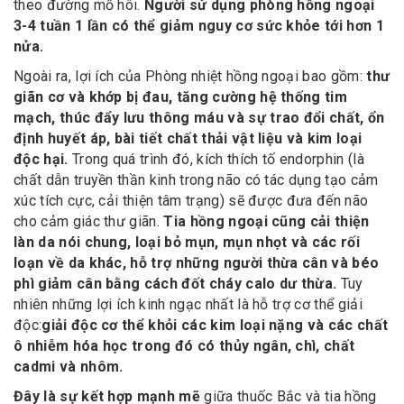
theo đường mồ hôi.
Người sử dụng phòng hồng ngoại
3-4 tuần 1 lần có thể giảm nguy cơ sức khỏe tới hơn 1
nửa.
Ngoài ra, lợi ích của Phòng nhiệt hồng ngoại bao gồm:
thư
giãn cơ và khớp bị đau, tăng cường hệ thống tim
mạch, thúc đẩy lưu thông máu và sự trao đổi chất, ổn
định huyết áp, bài tiết chất thải vật liệu và kim loại
độc hại.
Trong quá trình đó, kích thích tố endorphin (là
chất dẫn truyền thần kinh trong não có tác dụng tạo cảm
xúc tích cực, cải thiện tâm trạng) sẽ được đưa đến não
cho cảm giác thư giãn.
Tia hồng ngoại cũng cải thiện
làn da nói chung, loại bỏ mụn, mụn nhọt và các rối
loạn về da khác, hỗ trợ những người thừa cân và béo
phì giảm cân bằng cách đốt cháy calo dư thừa.
Tuy
nhiên những lợi ích kinh ngạc nhất là hỗ trợ cơ thể giải
độc:
giải độc cơ thể khỏi các kim loại nặng và các chất
ô nhiễm hóa học trong đó có thủy ngân, chì, chất
cadmi và nhôm.
Đây là sự kết hợp mạnh mẽ
giữa thuốc Bắc và tia hồng