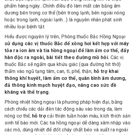
phẩm hàng ngày…Chính điều đó làm mất cân bằng âm
dương bên trong cơ thể (bên trong lạnh, bên ngoài nóng
hoặc trong lạnh, ngoài lạnh…) là nguyên nhân phát sinh
nhiều loại bệnh tật.
Hiểu được nguyên lý trên, Phòng thuốc Bắc Hồng Ngoại
sử dụng các vị thuốc Bắc để xông hơi kết hợp với máy
tỏa ra ion âm và tia hồng ngoại để làm ấm cơ thể, đẩy
hàn độc ra ngoài, bài tiết theo đường mồ hôi.
Các vị
thuốc Bắc sẽ ngấm qua khứu giác (qua đường hít thở)
thấm vào ngũ tạng tâm, can, tì, phế, thận,
hỗ trợ khai
thông khí huyết, làm ấm cơ thể, quân bình âm dương,
đả thông kinh mạch huyệt đạo, nâng cao sức đề
kháng và thể trạng.
Phòng nhiệt hồng ngoại là phương pháp hiện đại, bằng
cách chiếu các dải đèn tác động sâu vào trong da, làm
nóng cơ thể,
hỗ trợ
cải thiện tuần hoàn máu, kích thích sản
sinh tế bào mới. Các tia hồng ngoại dễ dàng xâm nhập vào
các mô, dùng nhiệt để đốt cháy chất béo và xuất ra ngoài