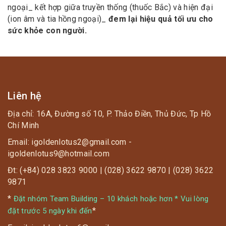
ngoại_ kết hợp giữa truyền thống (thuốc Bắc) và hiện đại
(ion âm và tia hồng ngoại)_
đem lại hiệu quả tối ưu cho
sức khỏe con người.
Liên hệ
Địa chỉ: 16A, Đường số 10, P. Thảo Điền, Thủ Đức, Tp Hồ
Chí Minh
Email: igoldenlotus2@gmail.com -
igoldenlotus9@hotmail.com
Đt: (+84) 028 3823 9000 | (028) 3622 9870 | (028) 3622
9871
*
Đặt nhóm Team Building – 10 khách hoặc hơn * Vui lòng
*
đặt trước 5 ngày khi đến