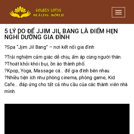
Minigame Tiktok cùng Golden
Xem thể lệ!
Lotus nhận thưởng đến 9tr đồng.
Toggle 
05/08/2020
/
Quản trị
5 LÝ DO ĐỂ JJIM JIL BANG LÀ ĐIỂM HẸN
NGHỈ DƯỠNG GIA ĐÌNH
?
Spa “Jjim Jil Bang” – nơi kết nối gia đình
?
Trải nghiệm cảm giác dễ chịu, ấm áp cùng người thân.
?
Thoát khỏi khói bụi, ồn ào thành phố.
?
Kpop, Yoga, Massage cá… để gia đình bên nhau.
?
Nhiều tiện ích như phòng cinema, phòng game, Kid
Cafe… đáp ứng cho tất cả nhu cầu của các thành viên nhà
mình.