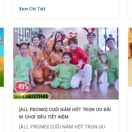
? 150K/ vé – Off 55% vé JJB buổi
Xem Chi Tiết
tối: shorturl.at/apM15
[ALL PROMO] CUỐI NĂM HỐT TRỌN ƯU ĐÃI
ĐI CHƠI SIÊU TIẾT KIỆM
[ALL PROMO] CUỐI NĂM HỐT TRỌN ƯU