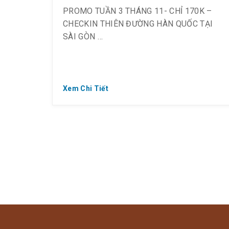
PROMO TUẦN 3 THÁNG 11- CHỈ 170K –
CHECKIN THIÊN ĐƯỜNG HÀN QUỐC TẠI
SÀI GÒN
? Tổng hợp tất cả các chương trình khuyến
Xem Chi Tiết
mãi tháng 11
❣️ Save về đi ngay nha !!!
——————–
[HAPPY TEACHER DAY] THẦY CÔ GIÁO ĐI
SPA XẢ STRESS
? Off 49% Chỉ Còn 170K/ người (Giá gốc
335K)