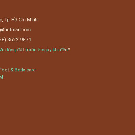
c, Tp Hồ Chí Minh
s9@hotmail.com
028) 3622 9871
*
ui lòng đặt trước 5 ngày khi đến
 Foot & Body care
YM