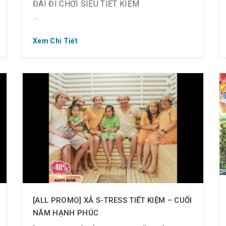
ĐÃI ĐI CHƠI SIÊU TIẾT KIỆM
Xem Chi Tiết
GIÁNG SINH AN LÀNH – ĐI CHƠI CHỈ 170K
? Off 49% chỉ còn 170K/ người (Giá gốc
335K)
? Cho tất cả khách hàng là NỮ trên 1.2m
⏰ Check-in sau 18:00 vào các ngày từ
23/12 ~ 27/12/2019
? Tặng thêm 1 voucher trị giá 335K, sử
dụng sau 18:00 đến 31.01.2020
[ALL PROMO] XẢ S-TRESS TIẾT KIỆM – CUỐI
NĂM HẠNH PHÚC