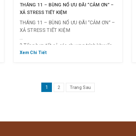
THÁNG 11 – BÙNG NỔ ƯU ĐÃI “CẢM ƠN” –
XẢ STRESS TIẾT KIỆM
THÁNG 11 – BÙNG NỔ ƯU ĐÃI “CẢM ƠN” –
XẢ STRESS TIẾT KIỆM
? Tổng hợp tất cả các chương trình khuyến
mãi tháng 11.
Xem Chi Tiết
❣️ Save về đi ngay nha!!!
——————–
PHÂN
1
2
Trang Sau
TRANG
BÀI
[HAPPY TEACHER DAY] THẦY CÔ GIÁO ĐI
VIẾT
SPA XẢ S-TRESS
….