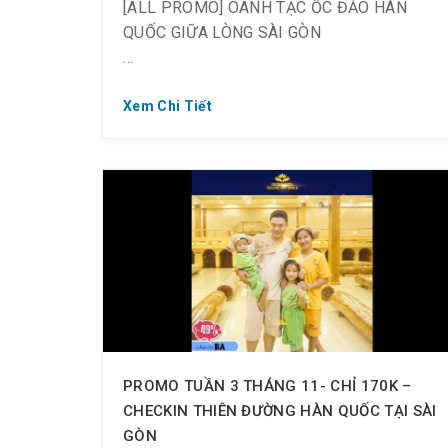
[ALL PROMO] OANH TẠC ỐC ĐẢO HÀN
QUỐC GIỮA LÒNG SÀI GÒN
Xem Chi Tiết
? Tổng hợp tất cả các chương trình khuyến
mãi.
❣️ Save về đi ngay nha!!!
——————–
XẢ S-TRESS TỐT NHẤT CÙNG
HAPPY_HOUR
? “Ẵm” trọn ưu đãi Happy Hour, Off up_to
PROMO TUẦN 3 THÁNG 11- CHỈ 170K –
40%
CHECKIN THIÊN ĐƯỜNG HÀN QUỐC TẠI SÀI
GÒN