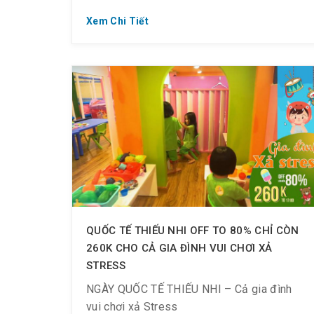
Xem Chi Tiết
Off đến 73% !!! Deal xịn cho tuần sau,
#share ngay kẻo lỡ:
Từ thứ 2 ~ thứ 6 (29/11 ~ 03/12/2021):
??? off ??% (giá gốc 335k) : check-in từ
8h00 – 9h30
???? off ??% (giá gốc 335k) : check-in từ
9h30 – 11h30
QUỐC TẾ THIẾU NHI OFF TO 80% CHỈ CÒN
260K CHO CẢ GIA ĐÌNH VUI CHƠI XẢ
STRESS
Điều kiện áp dụng :
NGÀY QUỐC TẾ THIẾU NHI – Cả gia đình
– Dành cho TẤT CẢ khách hàng trên 1.2m
vui chơi xả Stress