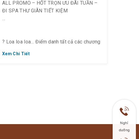
ALL PROMO – HỐT TRỌN ƯU ĐÃI TUẦN –
ĐI SPA THƯ GIÃN TIẾT KIỆM
? Loa loa loa… Điểm danh tất cả các chương
trình khuyến mãi siêu khủng lên đến 50%
Xem Chi Tiết
trong tuần này.
❣️ Save về đi ngay nha!!!
——————–
? [HAPPY WOMEN’S EVENING] XẢ S-
TRESS BUỔI TỐI TIẾT KIỆM CHO NÀNG
Nghỉ
? Off 49% Chỉ Còn 170K/ người (Giá gốc
dưỡng
335K)