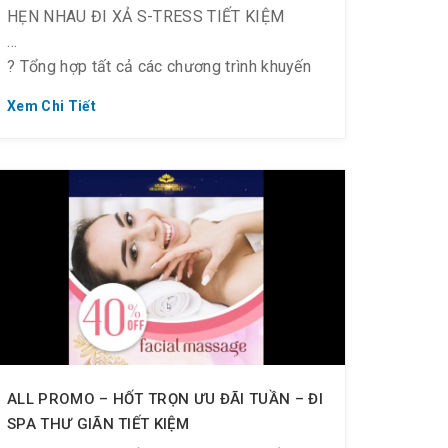
HẸN NHAU ĐI XẢ S-TRESS TIẾT KIỆM
giá 335K cho NỮ trên 1.2m
? Tổng hợp tất cả các chương trình khuyến
⛱ Checkin từ 12h ~ 17h ? Tặng 2 voucher
mãi tháng 11.
trị giá 670K cho NỮ trên 1.2m
Xem Chi Tiết
“CẢM ƠN BỐ” – CÙNG BỐ ĐI SPA XẢ S-
TRESS
? Off 49% Chỉ Còn 170K/ người (Giá gốc
335K)
? Cho tất cả khách hàng là NAM trên 1.2m
⏰ Check-in sau 17:00 vào các ngày từ
ALL PROMO – HỐT TRỌN ƯU ĐÃI TUẦN – ĐI
24/11 ~ 28/11/2019
SPA THƯ GIÃN TIẾT KIỆM