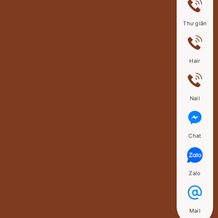
Thư giãn
Hair
Nail
Chat
Zalo
Mail