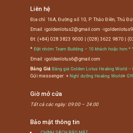
Liên hệ
? Cho tất cả khách hàng là thầy cô giáo
Địa chỉ: 16A, Đường số 10, P. Thảo Điền, Thủ Đứ
⏰ Check-in vào các ngày từ 01/11 ~
Email: igoldenlotus2@gmail.com -igoldenlotu
30/11/2019 ( cả tháng 11)
Đt: (+84) 028 3823 9000 | (028) 3622 9870 | (
*
Đặt nhóm Team Building – 10 khách hoặc hơn * V
Email: igoldenlotus6@gmail.com
Bảng Giá
Bảng giá Golden Lotus Healing World –
Gửi messenger: +
+
Nghỉ dưỡng Healing World
G
Giờ mở cửa
Tất cả các ngày:
09:00 – 24:00
Bảo mật thông tin
CHÍNH SÁCH BẢO MẬT