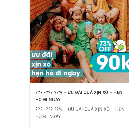
??? -??? ??% – ƯU ĐÃI QUÁ XỊN XÒ – HẸN
HÒ ĐI NGAY
??? -??? ??% – ƯU ĐÃI QUÁ XỊN XÒ – HẸN
HÒ ĐI NGAY