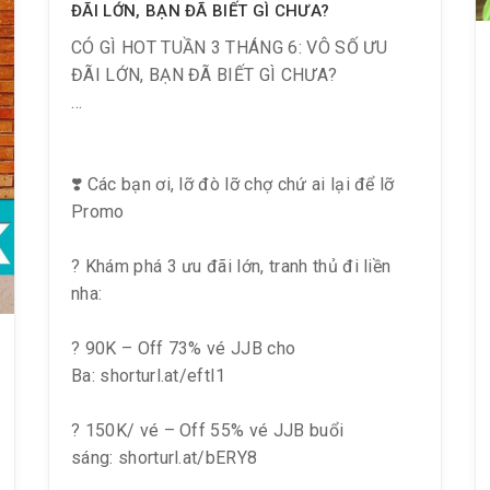
ĐÃI LỚN, BẠN ĐÃ BIẾT GÌ CHƯA?
CÓ GÌ HOT TUẦN 3 THÁNG 6: VÔ SỐ ƯU
ĐÃI LỚN, BẠN ĐÃ BIẾT GÌ CHƯA?
❣️ Các bạn ơi, lỡ đò lỡ chợ chứ ai lại để lỡ
Promo
? Khám phá 3 ưu đãi lớn, tranh thủ đi liền
nha:
? 90K – Off 73% vé JJB cho
Ba: shorturl.at/eftI1
? 150K/ vé – Off 55% vé JJB buổi
sáng: shorturl.at/bERY8