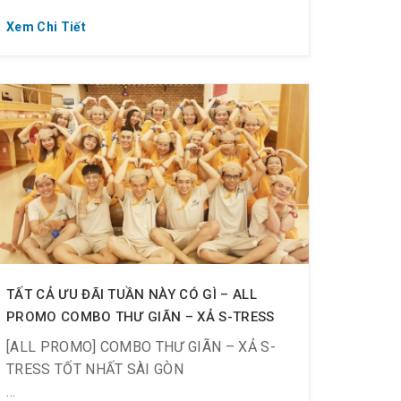
Xem Chi Tiết
TẤT CẢ ƯU ĐÃI TUẦN NÀY CÓ GÌ – ALL
PROMO COMBO THƯ GIÃN – XẢ S-TRESS
[ALL PROMO] COMBO THƯ GIÃN – XẢ S-
TRESS TỐT NHẤT SÀI GÒN