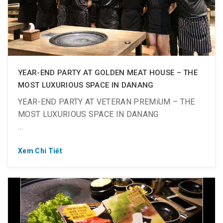
YEAR-END PARTY AT GOLDEN MEAT HOUSE – THE
MOST LUXURIOUS SPACE IN DANANG
YEAR-END PARTY AT VETERAN PREMiUM – THE
MOST LUXURIOUS SPACE IN DANANG
Xem Chi Tiết
✨We try our best to deliver the most memorable
dining experience to all diners. The moment of
year-end is coming with the festive feeling and we
are ready to serve your party in our cosy
atmosphere and the finest menu.