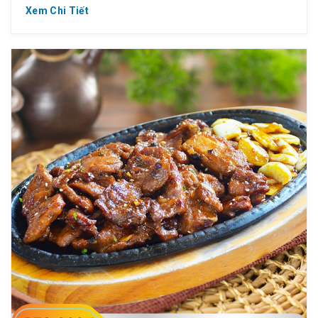
Xem Chi Tiết
? Ăn chay cho tâm an thanh tịnh.
? 65K – Cơm cuộn chay Hàn Quốc
? 110K – Súp đậu hũ chay Hàn Quốc
? 110K – Súp rong biển chay Hàn Quốc
? 110K – Miến xào chay Hàn Quốc
? 130K – Cơm trộn chay Hàn Quốc