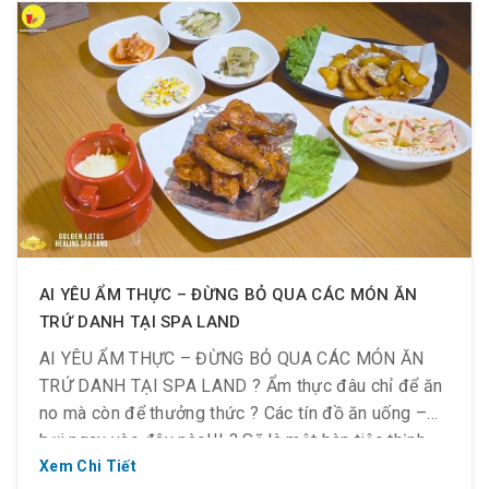
? Đến spa xông hơi Hàn Quốc chăm sóc da,
massage chăm sóc cơ thể, ăn ngon tại nhà hàng
Mr.BBQ của Golden Lotus.
✅ Xông hơi tại chuỗi các phòng Bùn khoáng thuốc
Bắc, Đá núi lửa, Đá muối Himalaya, Gỗ thông
Hinoki…
AI YÊU ẨM THỰC – ĐỪNG BỎ QUA CÁC MÓN ĂN
TRỨ DANH TẠI SPA LAND
AI YÊU ẨM THỰC – ĐỪNG BỎ QUA CÁC MÓN ĂN
TRỨ DANH TẠI SPA LAND ? Ẩm thực đâu chỉ để ăn
no mà còn để thưởng thức ? Các tín đồ ăn uống –
bơi ngay vào đây nào!!! ? Sẽ là một bàn tiệc thịnh
soạn phù hợp với khẩu vị của các thành viên […]
Xem Chi Tiết