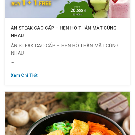
ĂN STEAK CAO CẤP – HẸN HÒ THÂN MẬT CÙNG
NHAU
ĂN STEAK CAO CẤP – HẸN HÒ THÂN MẬT CÙNG
NHAU
Xem Chi Tiết
? Mua 1 tặng 1 đối với Bò Thượng Hạng Rib Eye
Wagyu Steak (200 gram – 1.200K)
Thêm ngọt ngào với ưu đãi thức uống:
? Sinh tố dâu tươi ngon chỉ 20K (Giá gốc 55K)