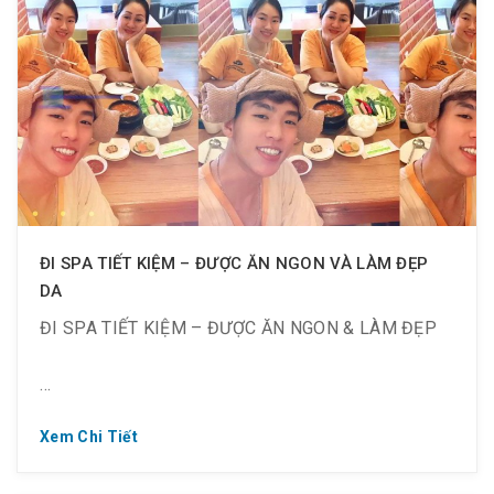
?? Hương vị thịt nướng mềm – thơm cao cấp nhập
khẩu, cùng với nhiều loại panchan hấp dẫn sẽ đưa
thực khách đến với tinh hoa ẩm thực Hàn Quốc trọn
vẹn.
Đến và nếm thử ngay nào!
ĐI SPA TIẾT KIỆM – ĐƯỢC ĂN NGON VÀ LÀM ĐẸP
DA
ĐI SPA TIẾT KIỆM – ĐƯỢC ĂN NGON & LÀM ĐẸP
? Dành cho những ai yêu làm đẹp và đam mê với ẩm
Xem Chi Tiết
thực.