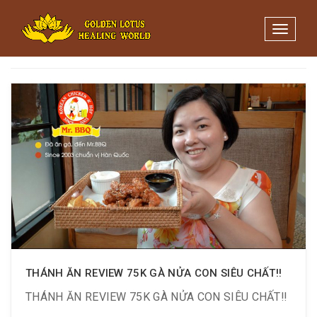
Minigame Tiktok cùng Golden
Xem thể lệ!
Lotus nhận thưởng đến 9tr đồng.
Toggle 
Thẻ:
món ngon hàn quốc
THÁNH ĂN REVIEW 75K GÀ NỬA CON SIÊU CHẤT‼️
THÁNH ĂN REVIEW 75K GÀ NỬA CON SIÊU CHẤT‼️