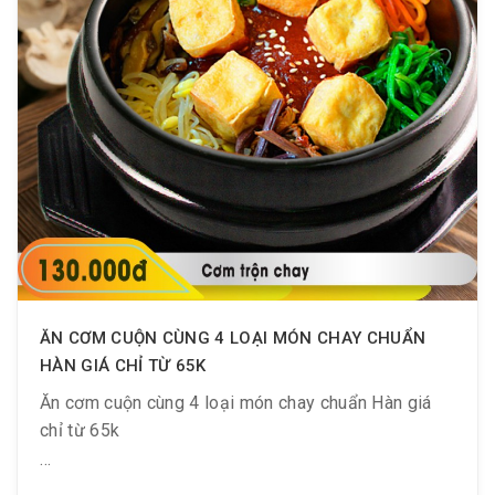
? Sinh tố bơ cà phê độc đáo chỉ 20K (Giá gốc 55K)
⏰ Áp dụng: từ 11.05 ~ 14.06.2020
ĂN CƠM CUỘN CÙNG 4 LOẠI MÓN CHAY CHUẨN
HÀN GIÁ CHỈ TỪ 65K
Ăn cơm cuộn cùng 4 loại món chay chuẩn Hàn giá
chỉ từ 65k