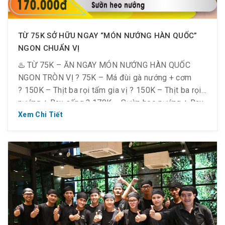
TỪ 75K SỞ HỮU NGAY “MÓN NƯỚNG HÀN QUỐC”
NGON CHUẨN VỊ
♨️ TỪ 75K – ĂN NGAY MÓN NƯỚNG HÀN QUỐC
NGON TRÒN VỊ ? 75K – Má đùi gà nướng + cơm
? 150K – Thịt ba rọi tẩm gia vị ? 150K – Thịt ba rọi
nướng + Rau sống ? 170K – Sườn heo nướng + Rau
sống ? Full menu: http://mrbbq.goldenlotusspa.vn/
Xem Chi Tiết
? Mùi thơm béo của thịt nướng, vị ngọt […]