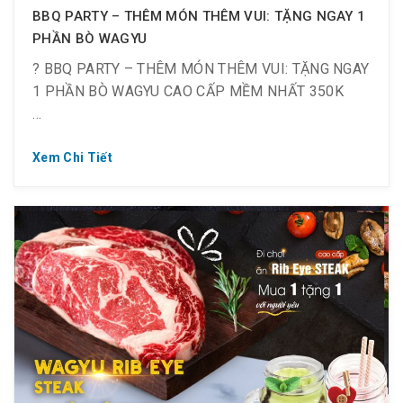
BBQ PARTY – THÊM MÓN THÊM VUI: TẶNG NGAY 1
PHẦN BÒ WAGYU
? BBQ PARTY – THÊM MÓN THÊM VUI: TẶNG NGAY
1 PHẦN BÒ WAGYU CAO CẤP MỀM NHẤT 350K
Xem Chi Tiết
? Ưu đãi đặc biệt dành cho gia đình, nhóm bạn
? Áp dụng từ nay đến hết 31.12.2020
️☎ Cho nhóm khách đã đặt bàn trước, từ 4 người trở
lên
? Phù hợp cho dịp sinh nhật, kỷ niệm, du lịch…