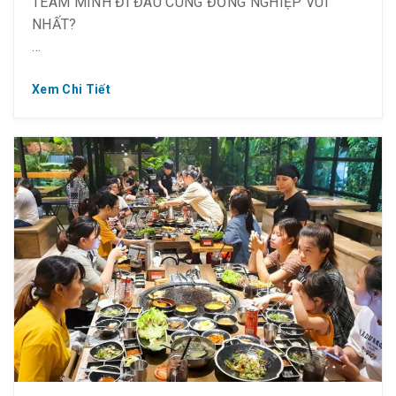
TEAM MÌNH ĐI ĐÂU CÙNG ĐỒNG NGHIỆP VUI
NHẤT?
Xem Chi Tiết
☔ Cho nhau cái hẹn đi chơi nha các bạn ơi!
? Cùng nhau check-in “ốc đảo” Hàn Quốc giữa lòng
Sài Gòn, không chỉ là khu nghỉ dưỡng lý tưởng mà
còn là trung tâm chăm sóc sức khỏe tốt nhất Sài
Gòn.
? Đặt trước cho nhóm tại: https://bit.ly/booknhom