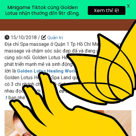
X
Minigame Tiktok cùng Golden
Toggle 
Xem thể lệ!
Lotus nhận thưởng đến 9tr đồng.
15/10/2018
/
Quản trị
Địa chỉ Spa massage ở Quận 1 Tp Hồ Chí Minh –
Dịch vụ
massage và chăm sóc sắc đẹp đã và đang phát triển vô
cùng sôi nổi. Golden Lotus Healing World cũng theo đó mà
phát triển mạnh mẽ và sinh động. được biết đến với 2 spa
lớn là
World ở quận 3 và
Golden Lotus Healing World
Golden Lotus Healing Spa Land quận 7 thì tại quận 1, cũng
có 3 chi nhánh chuyên về dịch vụ massage, chúng ta cùng
nhau đọc bài giới thiệu về
cơ sở spa Golden Lotus
Spa quận
bạn nhé.
1