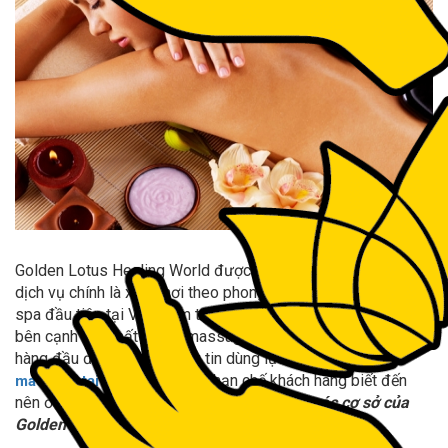
Golden Lotus Healing World được biết đến rộng rãi với 2
dịch vụ chính là xông hơi theo phong cách Hàn Quốc, cũng là
spa đầu tiên tại Việt Nam triển khai mô hình xông hơi này,
bên cạnh đó, chất lượng massage tại đây cũng là dịch vụ
hàng đầu được khách hàng tin dùng lựa chọn. các cơ sở
vẫn còn hạn chế khách hàng biết đến
massage tại quận 1
nên ở bài viết này. Ta cùng nhau tìm hiểu về
các cơ sở của
Golden Lotus
nào.
spa massage quận 1