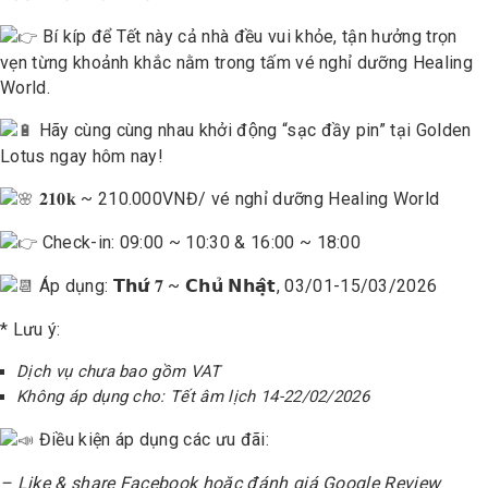
Bí kíp để Tết này cả nhà đều vui khỏe, tận hưởng trọn
vẹn từng khoảnh khắc nằm trong tấm vé nghỉ dưỡng Healing
World.
Hãy cùng cùng nhau khởi động “sạc đầy pin” tại Golden
Lotus ngay hôm nay!
𝟐𝟏𝟎𝐤 ~ 210.000VNĐ
/ vé nghỉ dưỡng Healing World
Check-in: 09:00 ~ 10:30 & 16:00 ~ 18:00
Áp dụng: 𝗧𝗵𝘂̛́ 𝟕 ~ 𝗖𝗵𝘂̉ 𝗡𝗵𝗮̣̂𝘁, 03/01-15/03/2026
* Lưu ý:
Dịch vụ chưa bao gồm VAT
Không áp dụng cho: Tết âm lịch 14-22/02/2026
Điều kiện áp dụng các ưu đãi:
– Like & share Facebook hoặc đánh giá Google Review