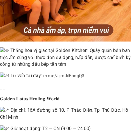
Thăng hoa vị giác tại Golden Kitchen: Quây quần bên bàn
tiệc ấm cúng với thực đơn đa dạng, hấp dẫn, được chế biến kỳ
công từ những đầu bếp tận tâm
Tư vấn tại đây:
m.me/JjimJilBangQ3
__
𝐆𝐨𝐥𝐝𝐞𝐧 𝐋𝐨𝐭𝐮𝐬 𝐇𝐞𝐚𝐥𝐢𝐧𝐠 𝐖𝐨𝐫𝐥𝐝
Địa chỉ: 16A đường số 10, P. Thảo Điền, Tp. Thủ Đức, Hồ
Chí Minh
Giờ hoạt động: T2 – CN (9:00 – 24:00)