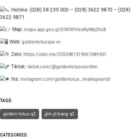
Hotline: (028) 38 239 000 – (028) 3622 9870 – (028)
3622 9871
Map:
maps.app.goo.gl/DSKWVtexRyMkj2hc8
Web:
goldenlotusspa.vn
Zalo:
https://zalo.me/2553481319661089451
Tiktok:
tiktok.com/@goldenlotusworldvn
Ins:
instagram.com/goldenlotus_healingworld/
TAGS:
golden lotus q2
jjim jil bang q2
CATEGORIES: