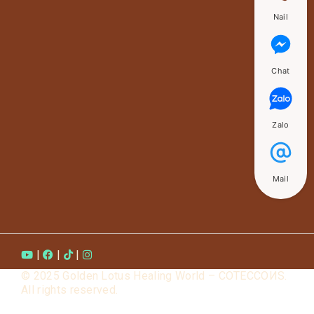
Nail
Chat
Zalo
Mail
|
|
|
© 2025 Golden Lotus Healing World – COTECCOИS.
All rights reserved.