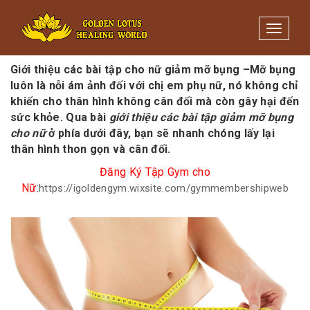
Minigame Tiktok cùng Golden
Xem thể lệ!
Lotus nhận thưởng đến 9tr đồng.
Toggle 
28/09/2018
/
Quản trị
Giới thiệu các bài tập cho nữ giảm mỡ bụng –
Mỡ bụng
luôn là nỗi ám ảnh đối với chị em phụ nữ, nó không chỉ
khiến cho thân hình không cân đối mà còn gây hại đến
sức khỏe. Qua bài
giới thiệu các bài tập giảm mỡ bụng
cho nữ
ở phía dưới đây, bạn sẽ nhanh chóng lấy lại
thân hình thon gọn và cân đối.
Đăng Ký Tập Gym cho
Nữ
:
https://igoldengym.wixsite.com/gymmembershipweb