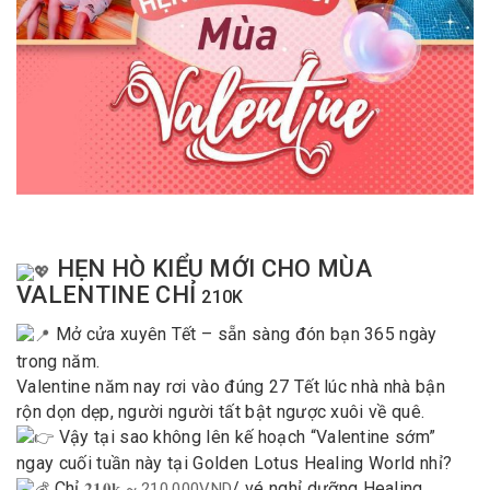
HẸN HÒ KIỂU MỚI CHO MÙA
VALENTINE CHỈ
210K
Mở cửa xuyên Tết – sẵn sàng đón bạn 365 ngày
trong năm.
Valentine năm nay rơi vào đúng 27 Tết lúc nhà nhà bận
rộn dọn dẹp, người người tất bật ngược xuôi về quê.
Vậy tại sao không lên kế hoạch “Valentine sớm”
ngay cuối tuần này tại Golden Lotus Healing World nhỉ?
Chỉ
/ vé nghỉ dưỡng Healing
𝟐𝟏𝟎𝐤 ~ 210.000VND