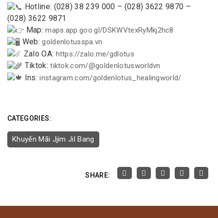
Hotline: (028) 38 239 000 – (028) 3622 9870 –
(028) 3622 9871
Map:
maps.app.goo.gl/DSKWVtexRyMkj2hc8
Web:
goldenlotusspa.vn
Zalo OA:
https://zalo.me/gdlotus
Tiktok:
tiktok.com/@goldenlotusworldvn
Ins:
instagram.com/goldenlotus_healingworld/
CATEGORIES:
Khuyến Mãi Jjim Jil Bang
SHARE: