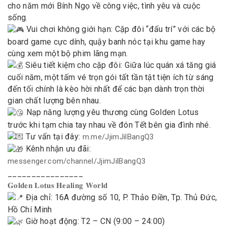
cho năm mới Bính Ngọ về công việc, tình yêu và cuộc
sống.
Vui chơi không giới hạn: Cặp đôi “đấu trí” với các bộ
board game cực dính, quậy banh nóc tại khu game hay
cùng xem một bộ phim lãng mạn.
Siêu tiết kiệm cho cặp đôi: Giữa lúc quán xá tăng giá
cuối năm, một tấm vé trọn gói tất tần tật tiện ích từ sáng
đến tối chính là kèo hời nhất để các bạn dành trọn thời
gian chất lượng bên nhau.
Nạp năng lượng yêu thương cùng Golden Lotus
trước khi tạm chia tay nhau về đón Tết bên gia đình nhé.
Tư vấn tại đây:
m.me/JjimJilBangQ3
Kênh nhận ưu đãi:
messenger.com/channel/JjimJilBangQ3
________________
𝐆𝐨𝐥𝐝𝐞𝐧 𝐋𝐨𝐭𝐮𝐬 𝐇𝐞𝐚𝐥𝐢𝐧𝐠 𝐖𝐨𝐫𝐥𝐝
Địa chỉ: 16A đường số 10, P. Thảo Điền, Tp. Thủ Đức,
Hồ Chí Minh
Giờ hoạt động: T2 – CN (9:00 – 24:00)