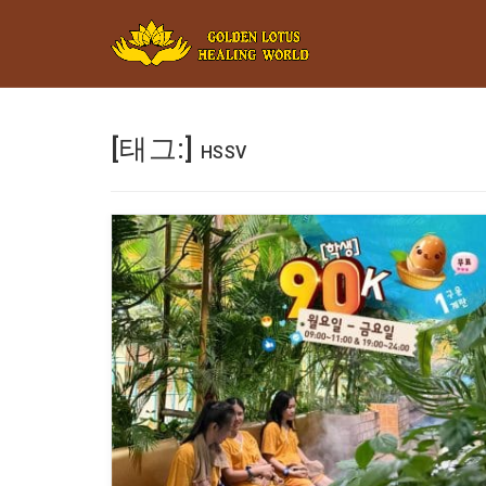
Minigame Ti
[태그:]
HSSV