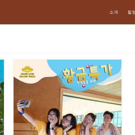
ktok cùng Golden Lotus nhận thưởng đến 9tr đồng.
소개
힐