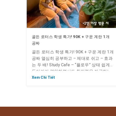
골든 로터스 학생 특가! 90K + 구운 계란 1개
공짜
골든 로터스 학생 특가! 90K + 구운 계란 1개
공짜 열심히 공부하고 – 제대로 쉬고 – 효과
는 두 배! Study Cafe – “플로우” 상태 쉽게
들어가기 편안하면서도 창의력을 자극하는
공부 공간, 자연스럽게 사람들과 연결도 되
Xem Chi Tiết
고요. 리듬에 맞춰 공부하고, 적당한 타이밍
에 쉬면서 최고의 컨디션 유지! 적외선 사우
나, 히노키 방, 이글루 눈방… 피로와 근육통
은 안녕! 바로 상쾌해지는 […]