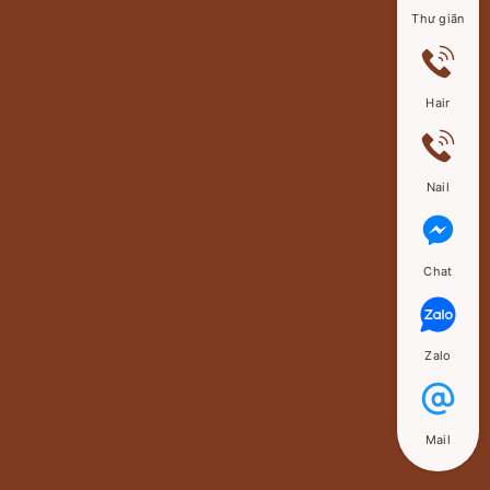
Thư giãn
Hair
Nail
Chat
Zalo
Mail