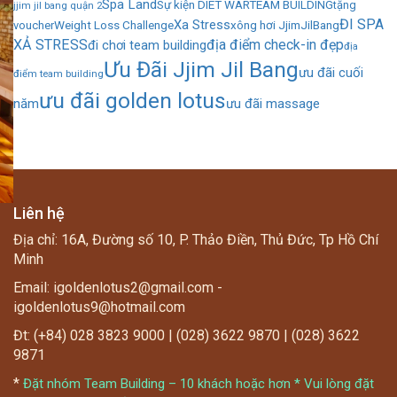
Spa Land
Sự kiện DIET WAR
TEAM BUILDING
tặng
jjim jil bang quận 2
ĐI SPA
Xa Stress
Weight Loss Challenge
xông hơi JjimJilBang
voucher
XẢ STRESS
địa điểm check-in đẹp
đi chơi team building
địa
Ưu Đãi Jjim Jil Bang
ưu đãi cuối
điểm team building
ưu đãi golden lotus
năm
ưu đãi massage
Liên hệ
Địa chỉ: 16A, Đường số 10, P. Thảo Điền, Thủ Đức, Tp Hồ Chí
Minh
Email: igoldenlotus2@gmail.com -
igoldenlotus9@hotmail.com
Đt: (+84) 028 3823 9000 | (028) 3622 9870 | (028) 3622
9871
*
Đặt nhóm Team Building – 10 khách hoặc hơn * Vui lòng đặt