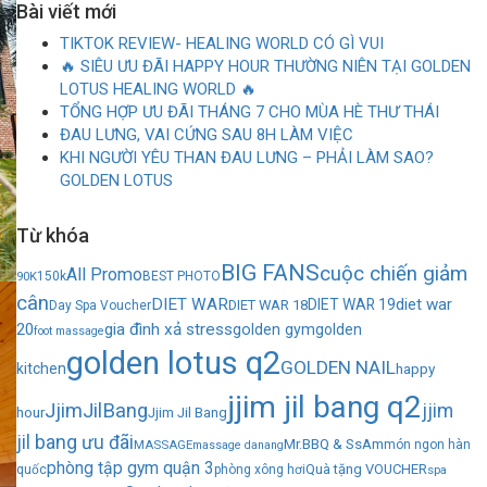
Bài viết mới
TIKTOK REVIEW- HEALING WORLD CÓ GÌ VUI
🔥 SIÊU ƯU ĐÃI HAPPY HOUR THƯỜNG NIÊN TẠI GOLDEN
LOTUS HEALING WORLD 🔥
TỔNG HỢP ƯU ĐÃI THÁNG 7 CHO MÙA HÈ THƯ THÁI
ĐAU LƯNG, VAI CỨNG SAU 8H LÀM VIỆC
KHI NGƯỜI YÊU THAN ĐAU LƯNG – PHẢI LÀM SAO?
GOLDEN LOTUS
Từ khóa
BIG FANS
cuộc chiến giảm
All Promo
90K
150k
BEST PHOTO
cân
DIET WAR
diet war
DIET WAR 19
DIET WAR 18
Day Spa Voucher
20
gia đình xả stress
golden gym
golden
foot massage
golden lotus q2
GOLDEN NAIL
kitchen
happy
jjim jil bang q2
JjimJilBang
jjim
hour
Jjim Jil Bang
jil bang ưu đãi
Mr.BBQ & SsAm
MASSAGE
món ngon hàn
massage danang
phòng tập gym quận 3
Quà tặng VOUCHER
quốc
phòng xông hơi
spa