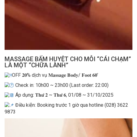
MASSAGE BẤM HUYỆT CHO MỖI “CÁI CHẠM”
LÀ MỘT “CHỮA LÀNH”
OFF 𝟐𝟎% dịch vụ 𝐌𝐚𝐬𝐬𝐚𝐠𝐞 𝐁𝐨𝐝𝐲/ 𝐅𝐨𝐨𝐭 𝟔𝟎’
Check in: 10h00 ~ 23h00 (Last order: 22:00)
Áp dụng: 𝐓𝐡𝐮̛́ 𝟐 ~ 𝐓𝐡𝐮̛́ 𝟔, 01/08 ~ 31/10/2025
Điều kiện: Booking trước 1 giờ qua hotline (028) 3622
9873