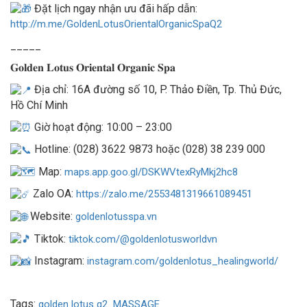
Đặt lịch ngay nhận ưu đãi hấp dẫn:
http://m.me/GoldenLotusOrientalOrganicSpaQ2
_____
𝐆𝐨𝐥𝐝𝐞𝐧 𝐋𝐨𝐭𝐮𝐬 𝐎𝐫𝐢𝐞𝐧𝐭𝐚𝐥 𝐎𝐫𝐠𝐚𝐧𝐢𝐜 𝐒𝐩𝐚
Địa chỉ: 16A đường số 10, P. Thảo Điền, Tp. Thủ Đức,
Hồ Chí Minh
Giờ hoạt động: 10:00 – 23:00
Hotline: (028) 3622 9873 hoặc (028) 38 239 000
Map:
maps.app.goo.gl/DSKWVtexRyMkj2hc8
Zalo OA:
https://zalo.me/2553481319661089451
Website:
goldenlotusspa.vn
Tiktok:
tiktok.com/@goldenlotusworldvn
Instagram:
instagram.com/goldenlotus_healingworld/
Tags:
golden lotus q2
MASSAGE