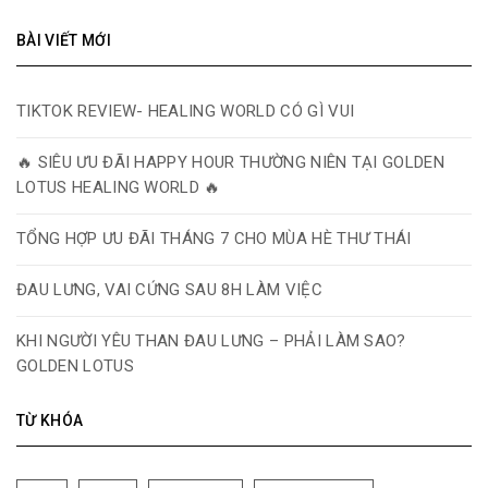
BÀI VIẾT MỚI
TIKTOK REVIEW- HEALING WORLD CÓ GÌ VUI
🔥 SIÊU ƯU ĐÃI HAPPY HOUR THƯỜNG NIÊN TẠI GOLDEN
LOTUS HEALING WORLD 🔥
TỔNG HỢP ƯU ĐÃI THÁNG 7 CHO MÙA HÈ THƯ THÁI
ĐAU LƯNG, VAI CỨNG SAU 8H LÀM VIỆC
KHI NGƯỜI YÊU THAN ĐAU LƯNG – PHẢI LÀM SAO?
GOLDEN LOTUS
TỪ KHÓA