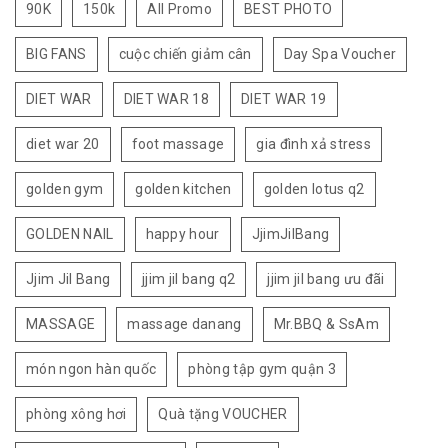
90K
150k
All Promo
BEST PHOTO
BIG FANS
cuộc chiến giảm cân
Day Spa Voucher
DIET WAR
DIET WAR 18
DIET WAR 19
diet war 20
foot massage
gia đình xả stress
golden gym
golden kitchen
golden lotus q2
GOLDEN NAIL
happy hour
JjimJilBang
Jjim Jil Bang
jjim jil bang q2
jjim jil bang ưu đãi
MASSAGE
massage danang
Mr.BBQ & SsAm
món ngon hàn quốc
phòng tập gym quận 3
phòng xông hơi
Quà tặng VOUCHER