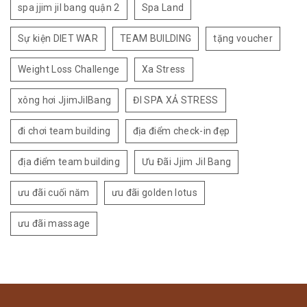
spa jjim jil bang quận 2
Spa Land
Sự kiện DIET WAR
TEAM BUILDING
tặng voucher
Weight Loss Challenge
Xa Stress
xông hơi JjimJilBang
ĐI SPA XẢ STRESS
đi chơi team building
địa điểm check-in đẹp
địa điểm team building
Ưu Đãi Jjim Jil Bang
ưu đãi cuối năm
ưu đãi golden lotus
ưu đãi massage