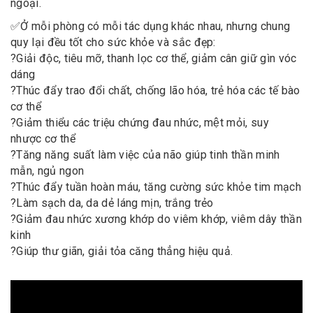
ngoại.
✅
Ở mỗi phòng có mỗi tác dụng khác nhau, nhưng chung
quy lại đều tốt cho sức khỏe và sắc đẹp:
?
Giải độc, tiêu mỡ, thanh lọc cơ thể, giảm cân giữ gìn vóc
dáng
?
Thúc đẩy trao đổi chất, chống lão hóa, trẻ hóa các tế bào
cơ thể
?
Giảm thiểu các triệu chứng đau nhức, mệt mỏi, suy
nhược cơ thể
?
Tăng năng suất làm việc của não giúp tinh thần minh
mẫn, ngủ ngon
?
Thúc đẩy tuần hoàn máu, tăng cường sức khỏe tim mạch
?
Làm sạch da, da dẻ láng mịn, trắng trẻo
?
Giảm đau nhức xương khớp do viêm khớp, viêm dây thần
kinh
?
Giúp thư giãn, giải tỏa căng thẳng hiệu quả.