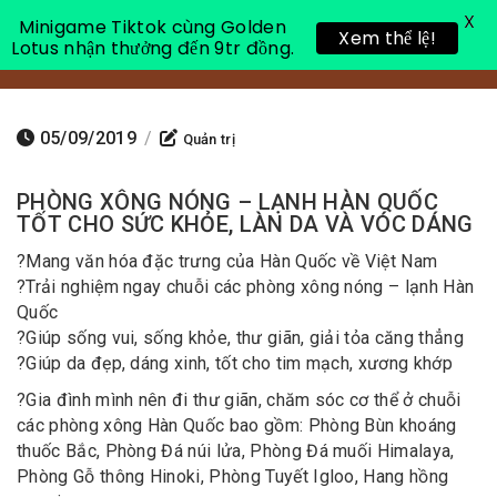
X
Minigame Tiktok cùng Golden
Xem thể lệ!
Lotus nhận thưởng đến 9tr đồng.
Toggle 
05/09/2019
/
Quản trị
PHÒNG XÔNG NÓNG – LẠNH HÀN QUỐC
TỐT CHO SỨC KHỎE, LÀN DA VÀ VÓC DÁNG
?
Mang văn hóa đặc trưng của Hàn Quốc về Việt Nam
?
Trải nghiệm ngay chuỗi các phòng xông nóng – lạnh Hàn
Quốc
?
Giúp sống vui, sống khỏe, thư giãn, giải tỏa căng thẳng
?
Giúp da đẹp, dáng xinh, tốt cho tim mạch, xương khớp
?
Gia đình mình nên đi thư giãn, chăm sóc cơ thể ở chuỗi
các phòng xông Hàn Quốc bao gồm: Phòng Bùn khoáng
thuốc Bắc, Phòng Đá núi lửa, Phòng Đá muối Himalaya,
Phòng Gỗ thông Hinoki, Phòng Tuyết Igloo, Hang hồng