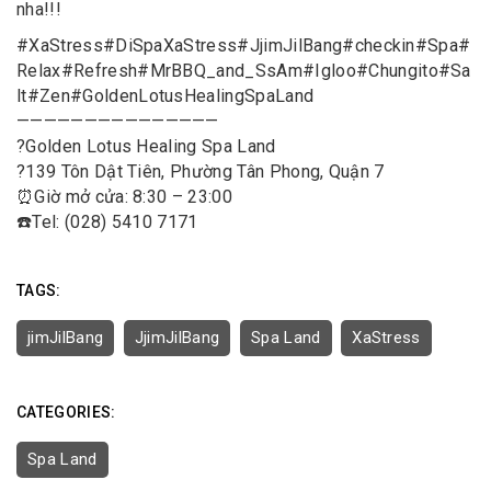
nha!!!
#
XaStress
#
DiSpaXaStress
#
JjimJilBang
#
checkin
#
Spa
#
Relax
#
Refresh
#
MrBBQ_and_SsAm
#
Igloo
#
Chungito
#
Sa
lt
#
Zen
#
GoldenLotusHealingSpaLand
———————————————
?
Golden Lotus Healing Spa Land
?
139 Tôn Dật Tiên, Phường Tân Phong, Quận 7
⏰
Giờ mở cửa: 8:30 – 23:00
☎️
Tel: (028) 5410 7171
TAGS:
jimJilBang
JjimJilBang
Spa Land
XaStress
CATEGORIES:
Spa Land