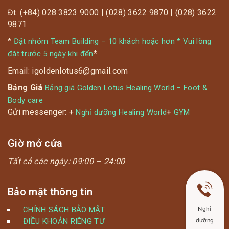
Đt: (+84) 028 3823 9000 | (028) 3622 9870 | (028) 3622
9871
*
Đặt nhóm Team Building – 10 khách hoặc hơn * Vui lòng
*
đặt trước 5 ngày khi đến
Email: igoldenlotus6@gmail.com
Bảng Giá
Bảng giá Golden Lotus Healing World – Foot &
Body care
Gửi messenger: +
+
Nghỉ dưỡng Healing World
GYM
Giờ mở cửa
Tất cả các ngày:
09:00 – 24:00
Bảo mật thông tin
Nghỉ
CHÍNH SÁCH BẢO MẬT
dưỡng
ĐIỀU KHOẢN RIÊNG TƯ