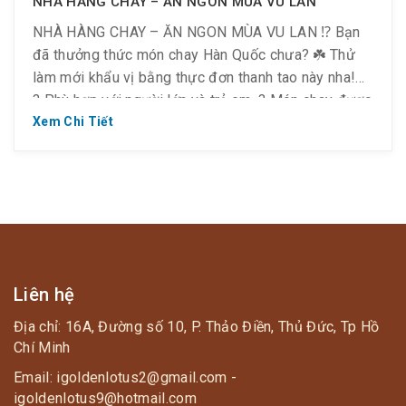
NHÀ HÀNG CHAY – ĂN NGON MÙA VU LAN
NHÀ HÀNG CHAY – ĂN NGON MÙA VU LAN ⁉️ Bạn
đã thưởng thức món chay Hàn Quốc chưa? ☘️ Thử
làm mới khẩu vị bằng thực đơn thanh tao này nha!
? Phù hợp với người lớn và trẻ em. ? Món chay được
chế biến xanh sạch bởi đầu bếp người Hàn.
Xem Chi Tiết
❤️ Những dư vị thanh tao […]
Liên hệ
Địa chỉ: 16A, Đường số 10, P. Thảo Điền, Thủ Đức, Tp Hồ
Chí Minh
Email: igoldenlotus2@gmail.com -
igoldenlotus9@hotmail.com