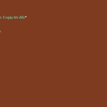
 thăm TRÚNG 50 phần quà LỚN cho
hách hàng ĐẦU TIÊN
*
c 5 ngày khi đến
ụng khách trên 1.2m khi đi “Jjim Jil
e