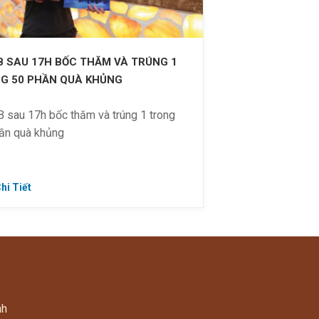
JB SAU 17H BỐC THĂM VÀ TRÚNG 1
G 50 PHẦN QUÀ KHỦNG
B sau 17h bốc thăm và trúng 1 trong
ần quà khủng
hi Tiết
LÀ NGƯỜI MAY MẮN NHẤT NHẬN
Ạ CA SĨ ??? TẠI JJIM JIL BANG
sau 17:00, ngày 15 ~ 17.09.2020 (T3
nh
 170K/ vé – Off 49% (Giá gốc: 335K)