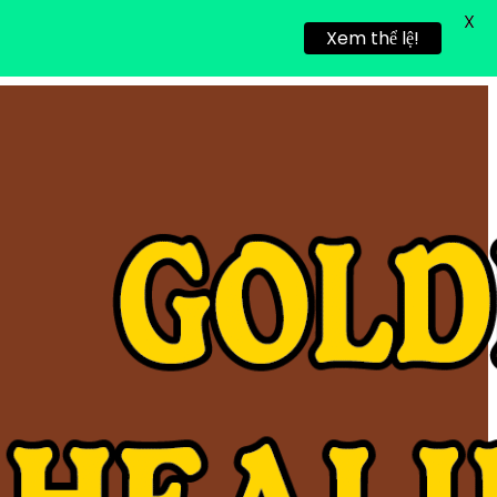
X
Xem thể lệ!