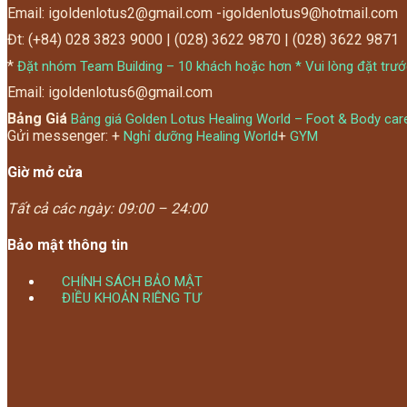
Email: igoldenlotus2@gmail.com -igoldenlotus9@hotmail.com
? Bốc
Đt: (+84) 028 3823 9000 | (028) 3622 9870 | (028) 3622 9871
100 k
*
Đặt nhóm Team Building – 10 khách hoặc hơn * Vui lòng đặt trướ
Email: igoldenlotus6@gmail.com
? Áp d
Bảng Giá
Bảng giá Golden Lotus Healing World – Foot & Body car
Bang”
Gửi messenger: +
+
Nghỉ dưỡng Healing World
GYM
Giờ mở cửa
Tất cả các ngày:
09:00 – 24:00
Bảo mật thông tin
CHÍNH SÁCH BẢO MẬT
ĐIỀU KHOẢN RIÊNG TƯ