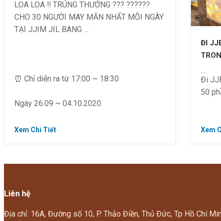
LOA LOA ‼ TRÚNG THƯỞNG ??? ??????
CHO 30 NGƯỜI MAY MẮN NHẤT MỖI NGÀY
TẠI JJIM JIL BANG
ĐI J
TRON
⏰ Chỉ diễn ra từ 17:00 ~ 18:30
Đi JJ
50 ph
Ngày 26.09 ~ 04.10.2020
? Đến nhanh nào bạn ơi!!!
Xem Chi Tiết
Xem C
HÃY 
MẶT N
⏰ Từ 
~ T5)
Liên hệ
Địa chỉ: 16A, Đường số 10, P. Thảo Điền, Thủ Đức, Tp Hồ Chí Mi
? Chỉ