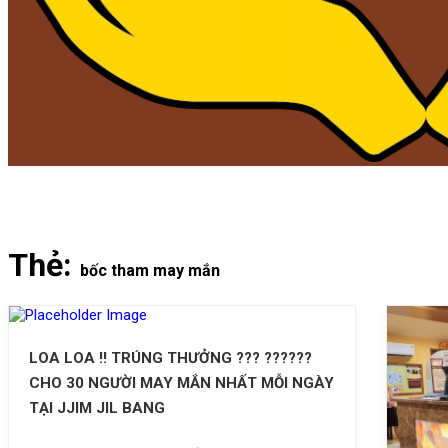
Thẻ:
bốc tham may mắn
LOA LOA ‼ TRÚNG THƯỞNG ??? ??????
CHO 30 NGƯỜI MAY MẮN NHẤT MỖI NGÀY
TẠI JJIM JIL BANG