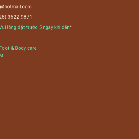
s9@hotmail.com
028) 3622 9871
*
ui lòng đặt trước 5 ngày khi đến
 Foot & Body care
YM