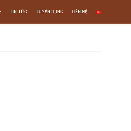
Xem thể lệ!
TIN TỨC
TUYỂN DỤNG
LIÊN HỆ