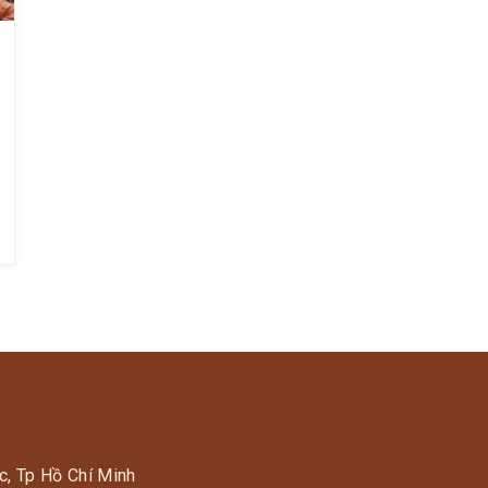
c, Tp Hồ Chí Minh