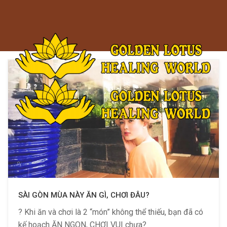
Minigame Tiktok cùng Golden
Toggle 
Xem thể lệ!
Lotus nhận thưởng đến 9tr đồng.
Thẻ:
Sài Gòn màu này ăn gì
SÀI GÒN MÙA NÀY ĂN GÌ, CHƠI ĐÂU?
? Khi ăn và chơi là 2 “món” không thể thiếu, bạn đã có
kế hoạch ĂN NGON, CHƠI VUI chưa?