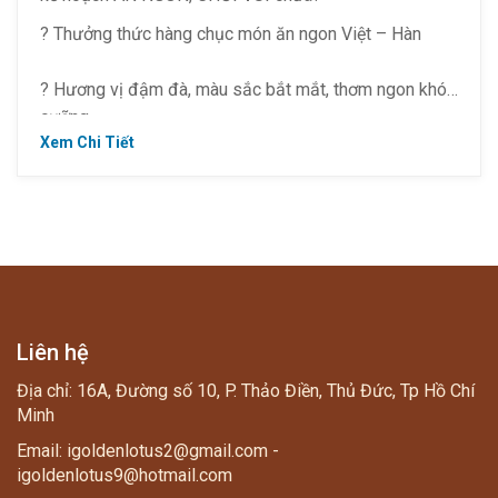
? Thưởng thức hàng chục món ăn ngon Việt – Hàn
? Hương vị đậm đà, màu sắc bắt mắt, thơm ngon khó
cưỡng
Xem Chi Tiết
? Cùng các món ăn vặt đặc trưng xứ Hàn như trứng gà
nướng, nước mơ, nước gạo thơm ngon đến giọt cuối
cùng
? Xông hơi Jjim Jil Bang tốt cho sức khỏe và sắc đẹp,
ngăn ngừa bệnh tật, làn da mịn màng
Liên hệ
? Khu #sauna Hàn Quốc, bồn sủi #Jacuzzi
Địa chỉ: 16A, Đường số 10, P. Thảo Điền, Thủ Đức, Tp Hồ Chí
Minh
? Hệ thống chuỗi các phòng xông nóng – lạnh, hang
Email: igoldenlotus2@gmail.com -
hồng ngoại
igoldenlotus9@hotmail.com