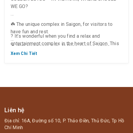
WE GO?
☘️ The unique complex in Saigon, for visitors to
have fun and rest.
? It’s wonderful when you find a relax and
entertainment complex in the heart of Saigon. This
☘️ With traditional Jjim Jil Bang service, sauna,
is a special place that is extremely popular with
massage, restaurant, skin care, nail and gym.
Xem Chi Tiết
Vietnamese people and comes to enjoy every day.
❣️ Spend a day at Golden Lotus Healing World for
unforgetable experience !!!.
Liên hệ
Địa chỉ: 16A, Đường số 10, P. Thảo Điền, Thủ Đức, Tp Hồ
Chí Minh