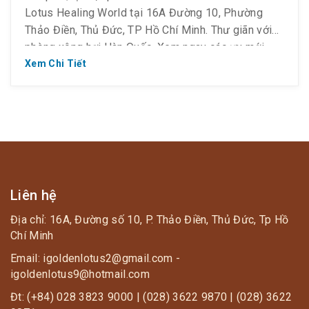
Lotus Healing World tại 16A Đường 10, Phường
Thảo Điền, Thủ Đức, TP Hồ Chí Minh. Thư giãn với
phòng xông hơi Hàn Quốc. Xem ngay các ưu mới
cập nhật tại: http://goldenlotusspa.vn/uu-dai-dac-
Xem Chi Tiết
biet Đừng bỏ lỡ các cơ hội khác tại: Ho Chi […]
Liên hệ
Địa chỉ: 16A, Đường số 10, P. Thảo Điền, Thủ Đức, Tp Hồ
Chí Minh
Email: igoldenlotus2@gmail.com -
igoldenlotus9@hotmail.com
Đt: (+84) 028 3823 9000 | (028) 3622 9870 | (028) 3622