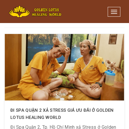
Minigame Tiktok cùng Golden
Xem thể lệ!
Lotus nhận thưởng đến 9tr đồng.
Toggle 
Thẻ:
xem phim miền phí
ĐI SPA QUẬN 2 XẢ STRESS GIÁ ƯU ĐÃI Ở GOLDEN
LOTUS HEALING WORLD
Đi Spa Quận 2, Tp. Hồ Chí Minh xả Stress ở Golden