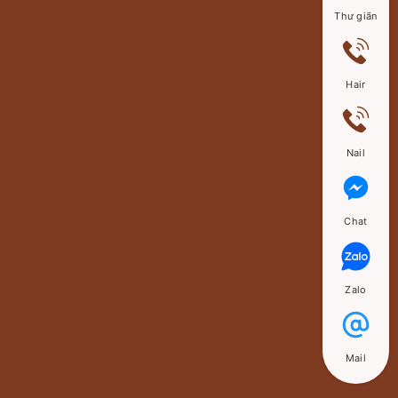
Thư giãn
Hair
Nail
Chat
Zalo
Mail