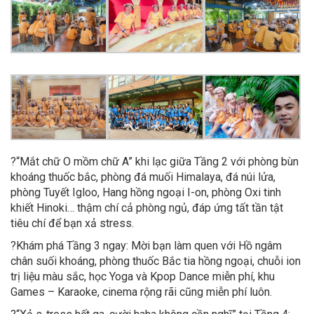
?
“Mắt chữ O mồm chữ A” khi lạc giữa Tầng 2 với phòng bùn
khoáng thuốc bắc, phòng đá muối Himalaya, đá núi lửa,
phòng Tuyết Igloo, Hang hồng ngoại I-on, phòng Oxi tinh
khiết Hinoki… thậm chí cả phòng ngủ, đáp ứng tất tần tật
tiêu chí để bạn xả stress.
?
Khám phá Tầng 3 ngay: Mời bạn làm quen với Hồ ngâm
chân suối khoáng, phòng thuốc Bắc tia hồng ngoại, chuỗi ion
trị liệu màu sắc, học Yoga và Kpop Dance miễn phí, khu
Games – Karaoke, cinema rộng rãi cũng miễn phí luôn.