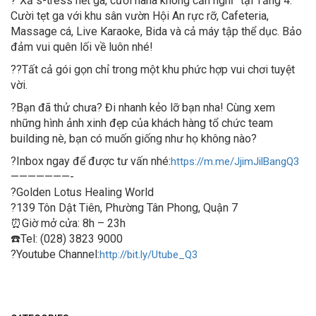
?
“Xả s-tress hết ga, cười haha không cần nghĩ” tại Tầng 4:
Cười tẹt ga với khu sân vườn Hội An rực rỡ, Cafeteria,
Massage cá, Live Karaoke, Bida và cả máy tập thể dục. Bảo
đảm vui quên lối về luôn nhé!
?
?
Tất cả gói gọn chỉ trong một khu phức hợp vui chơi tuyệt
vời.
?
Bạn đã thử chưa? Đi nhanh kẻo lỡ bạn nha! Cùng xem
những hình ảnh xinh đẹp của khách hàng tổ chức team
building nè, bạn có muốn giống như họ không nào?
?
Inbox ngay để được tư vấn nhé:
https://m.me/JjimJilBangQ3
———————-
?
Golden Lotus Healing World
?
139 Tôn Dật Tiên, Phường Tân Phong, Quận 7
⏰
Giờ mở cửa: 8h – 23h
☎️
Tel: (028) 3823 9000
?
Youtube Channel:
http://bit.ly/Utube_Q3