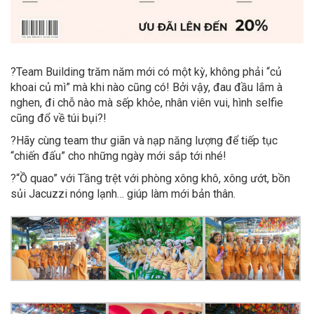
?
Team Building trăm năm mới có một kỳ, không phải “củ
khoai củ mì” mà khi nào cũng có! Bởi vậy, đau đầu lắm à
nghen, đi chỗ nào mà sếp khỏe, nhân viên vui, hình selfie
cũng đổ về túi bụi?!
?
Hãy cùng team thư giãn và nạp năng lượng để tiếp tục
“chiến đấu” cho những ngày mới sắp tới nhé!
?
“Ồ quao” với Tầng trệt với phòng xông khô, xông ướt, bồn
sủi Jacuzzi nóng lạnh… giúp làm mới bản thân.