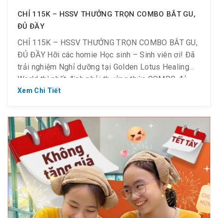
CHỈ 115K – HSSV THƯỞNG TRỌN COMBO BẮT GU,
ĐỦ ĐẦY
CHỈ 115K – HSSV THƯỞNG TRỌN COMBO BẮT GU,
ĐỦ ĐẦY Hỡi các homie Học sinh – Sinh viên ơi! Đã
trải nghiệm Nghỉ dưỡng tại Golden Lotus Healing
World thì nhất định phải thưởng thức COMBO đủ
đầy với giá siêu mềm tại nhà hàng nhé ~ Chỉ còn
Xem Chi Tiết
115K/combo (giá gốc 190K): Combo […]