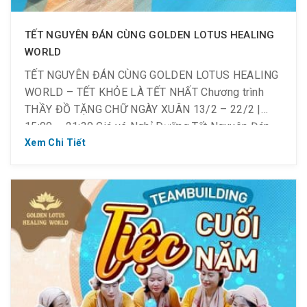
TẾT NGUYÊN ĐÁN CÙNG GOLDEN LOTUS HEALING
WORLD
TẾT NGUYÊN ĐÁN CÙNG GOLDEN LOTUS HEALING
WORLD – TẾT KHỎE LÀ TẾT NHẤT Chương trình
THẦY ĐỒ TẶNG CHỮ NGÀY XUÂN 13/2 – 22/2 |
15:00 – 21:30 Giá vé Nghỉ Dưỡng Tết Nguyên Đán
Tết Retreat – Tết KHỎE là Tết Nhất #𝟐𝟏𝟎𝐤 ~
Xem Chi Tiết
210.000VND/ vé nghỉ dưỡng Healing Amazing
World & Architecture […]