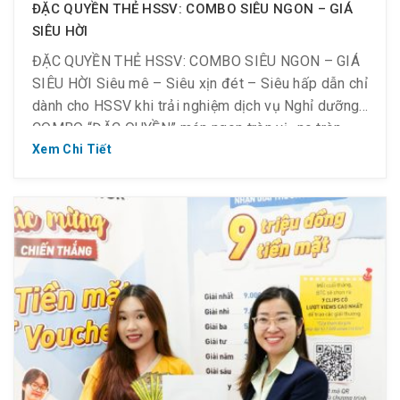
ĐẶC QUYỀN THẺ HSSV: COMBO SIÊU NGON – GIÁ
SIÊU HỜI
ĐẶC QUYỀN THẺ HSSV: COMBO SIÊU NGON – GIÁ
SIÊU HỜI Siêu mê – Siêu xịn đét – Siêu hấp dẫn chỉ
dành cho HSSV khi trải nghiệm dịch vụ Nghỉ dưỡng:
COMBO “ĐẶC QUYỀN” món ngon tròn vị- no tròn
bụng – giá tròn ví: Combo 1 người: ĂN XẢ LÁNG CHỈ
Xem Chi Tiết
115K (giá […]