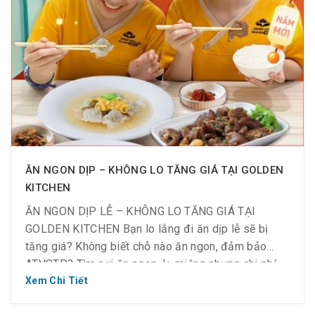
ĂN NGON DỊP – KHÔNG LO TĂNG GIÁ TẠI GOLDEN
KITCHEN
ĂN NGON DỊP LỄ – KHÔNG LO TĂNG GIÁ TẠI
GOLDEN KITCHEN Bạn lo lắng đi ăn dịp lễ sẽ bị
tăng giá? Không biết chỗ nào ăn ngon, đảm bảo
ATVSTP? Tìm nơi ăn ngon, lạ miệng nhưng chi phí
phải chăng? Mời bạn ghé Golden Kitchen nhé – nhà
Xem Chi Tiết
hàng ẩm thực Á […]