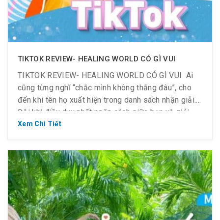
TIKTOK REVIEW- HEALING WORLD CÓ GÌ VUI
TIKTOK REVIEW- HEALING WORLD CÓ GÌ VUI ️ Ai
cũng từng nghĩ “chắc mình không thắng đâu”, cho
đến khi tên họ xuất hiện trong danh sách nhận giải.
Đôi khi điều duy nhất ngăn cách giữa bạn và giải
thưởng chỉ là nút “Đăng”. Hãy xem Clip & lắng nghe
Xem Chi Tiết
những người đã chiến […]