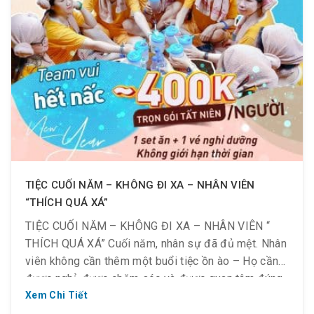
TIỆC CUỐI NĂM – KHÔNG ĐI XA – NHÂN VIÊN
“THÍCH QUÁ XÁ”
TIỆC CUỐI NĂM – KHÔNG ĐI XA – NHÂN VIÊN “
THÍCH QUÁ XÁ” Cuối năm, nhân sự đã đủ mệt. Nhân
viên không cần thêm một buổi tiệc ồn ào – Họ cần
được nghỉ, được chăm sóc và được quan tâm đúng
cách. Cuối năm, khách du lịch không cần đi xa, họ […]
Xem Chi Tiết