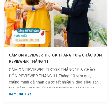
CẢM ƠN REVIEWER TIKTOK THÁNG 10 & CHÀO ĐÓN
REVIEW-ER THÁNG 11
CẢM ƠN REVIEWER TIKTOK THÁNG 10 & CHÀO
ĐÓN REVIEWER THÁNG 11 Tháng 10 vừa qua,
chúng mình đã nhận được rất nhiều video siêu sáng
tạo, dễ thương và đầy năng lượng từ các bạn đã
tham gia sự kiện Review TikTok – nhận quà siêu
Xem Chi Tiết
hấp dẫn!!! Bạn chính là lý do giúp […]