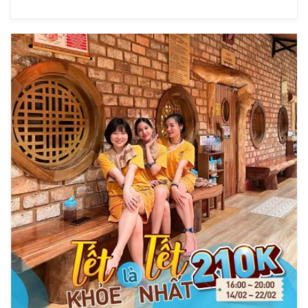
RỘN RÀNG – MAY MẮN NGẬP TRÀN Bắt […]