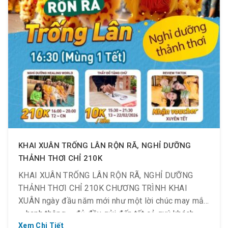
KHAI XUÂN TRỐNG LÂN RỘN RÃ, NGHỈ DƯỠNG
THẢNH THƠI CHỈ 210K
KHAI XUÂN TRỐNG LÂN RỘN RÃ, NGHỈ DƯỠNG
THẢNH THƠI CHỈ 210K CHƯƠNG TRÌNH KHAI
XUÂN ngày đầu năm mới như một lời chúc may mắn
– hanh thông – đủ đầy gửi đến tất cả quý khách
đến ghé thăm tại 𝐆𝐨𝐥𝐝𝐞𝐧 𝐋𝐨𝐭𝐮𝐬_Quận 2. MÚA LÂN
Xem Chi Tiết