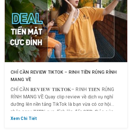
CHỈ CẦN REVIEW TIKTOK – RINH TIỀN RỦNG RỈNH
MANG VỀ
CHỈ CẦN 𝐑𝐄𝐕𝐈𝐄𝐖 𝐓𝐈𝐊𝐓𝐎𝐊– RINH 𝐓𝐈𝐄̂̀𝐍 RỦNG
RỈNH MANG VỀ Quay clip review về dịch vụ nghỉ
dưỡng lên nền tảng TikTok là bạn vừa có cơ hội
nhận ngay 𝐓𝐈𝐄̂̀𝐍 cực đỉnh lên đến 𝟗𝐓𝐑, thỏa sức
sáng tạo vừa có khả năng trở thành Hot TikToker.
Xem Chi Tiết
Quá tuyệt vời cho team mê trải […]