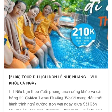
[210K] TOUR DU LỊCH ĐÓN LỄ NHẸ NHÀNG – VUI
KHỎE CẢ NGÀY
🧘‍♀️ Nếu bạn theo đuổi phong cách sống khỏe và cân
bằng thì 𝐆𝐨𝐥𝐝𝐞𝐧 𝐋𝐨𝐭𝐮𝐬 𝐇𝐞𝐚𝐥𝐢𝐧𝐠 𝐖𝐨𝐫𝐥𝐝 mang đến một
hành trình nghỉ dưỡng trọn vẹn ngay giữa Sài Gòn.🌿
Nơi mà “du lịch nghỉ dưỡng” – thư giãn – giải trí hòa