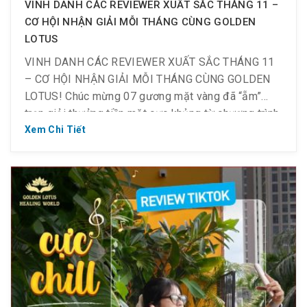
VINH DANH CÁC REVIEWER XUẤT SẮC THÁNG 11 –
CƠ HỘI NHẬN GIẢI MỖI THÁNG CÙNG GOLDEN
LOTUS
VINH DANH CÁC REVIEWER XUẤT SẮC THÁNG 11
– CƠ HỘI NHẬN GIẢI MỖI THÁNG CÙNG GOLDEN
LOTUS! Chúc mừng 07 gương mặt vàng đã “ẵm”
trọn giải thưởng tiền mặt cực khủng từ chương trình
Review TikTok tháng 11 vừa qua! Golden Lotus xin
Xem Chi Tiết
gửi lời cảm ơn chân thành đến các bạn vì […]