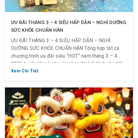
ƯU ĐÃI THÁNG 3 – 4 SIÊU HẤP DẪN – NGHỈ DƯỠNG
SỨC KHỎE CHUẨN HÀN
ƯU ĐÃI THÁNG 3 – 4 SIÊU HẤP DẪN – NGHỈ
DƯỠNG SỨC KHỎE CHUẨN HÀN Tổng hợp tất cả
chương trình ưu đãi siêu “HOT” năm tháng 3 – 4
2026 tại Golden Lotus Healing Wolrd dành cho tất
cả mọi người.⚠️ Lưu ý quan trọng: * Các ưu đãi
Xem Chi Tiết
KHÔNG áp dụng vào […]