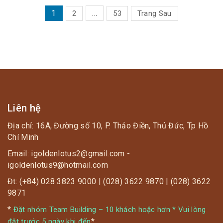
PHÂN
1
…
2
53
Trang Sau
TRANG
BÀI
VIẾT
Liên hệ
Địa chỉ: 16A, Đường số 10, P. Thảo Điền, Thủ Đức, Tp Hồ
Chí Minh
Email: igoldenlotus2@gmail.com -
igoldenlotus9@hotmail.com
Đt: (+84) 028 3823 9000 | (028) 3622 9870 | (028) 3622
9871
*
Đặt nhóm Team Building – 10 khách hoặc hơn * Vui lòng
*
đặt trước 5 ngày khi đến