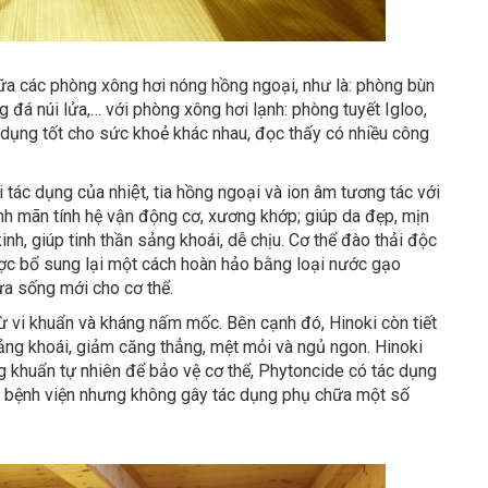
iữa các phòng xông hơi nóng hồng ngoại, như là: phòng bùn
đá núi lửa,… với phòng xông hơi lạnh: phòng tuyết Igloo,
 dụng tốt cho sức khoẻ khác nhau, đọc thấy có nhiều công
 tác dụng của nhiệt, tia hồng ngoại và ion âm tương tác với
bệnh mãn tính hệ vận động cơ, xương khớp; giúp da đẹp, mịn
kinh, giúp tinh thần sảng khoái, dễ chịu. Cơ thể đào thải độc
ợc bổ sung lại một cách hoàn hảo bằng loại nước gạo
ựa sống mới cho cơ thể.
ừ vi khuẩn và kháng nấm mốc. Bên cạnh đó, Hinoki còn tiết
sảng khoái, giảm căng thẳng, mệt mỏi và ngủ ngon. Hinoki
ng khuẩn tự nhiên để bảo vệ cơ thể, Phytoncide có tác dụng
c bệnh viện nhưng không gây tác dụng phụ chữa một số