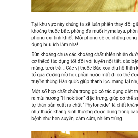
Tại khu vực này chúng ta sẽ luân phiên thay đổi g
khoáng thuốc bắc, phòng đá muối Hymalaya, phòng 
phòng oxi tinh khiết. Mỗi phòng sẽ có những công
dụng hữu ích lắm nha!
Bùn khoáng chứa các khoáng chất thiên nhiên dưới
cơ thể
có tác dụng tốt đối với tuyến nội tiết, các 
màng, tươi trẻ,… Các vị thuốc Bắc xoa dịu hệ thần 
tố qua đường mồ hôi, phần nước mất đi có thể đư
truyền thống Hàn quốc giúp thanh lọc, mang lại nh
Một số hợp chất chứa trong gỗ có tác dụng diệt tr
ra mùi hương “Hinokition” đặc trưng, giúp cơ thể 
tự thân sản xuất ra chất “Phytoncide” là chất khá
như thuốc kháng sinh thường được dùng trong cá
bệnh như hen suyễn, cảm cúm, nhiễm trùng.