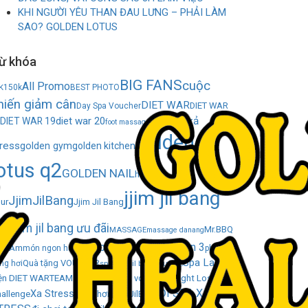
KHI NGƯỜI YÊU THAN ĐAU LƯNG – PHẢI LÀM
SAO? GOLDEN LOTUS
ừ khóa
BIG FANS
cuộc
All Promo
K
150k
BEST PHOTO
hiến giảm cân
DIET WAR
DIET WAR
Day Spa Voucher
diet war 20
gia đình xả
DIET WAR 19
foot massage
golden
tress
golden gym
golden kitchen
otus q2
GOLDEN NAIL
happy
jjim jil bang
JjimJilBang
ur
Jjim Jil Bang
q2
jjim jil bang ưu đãi
Mr.BBQ
MASSAGE
massage danang
phòng tập gym quận 3
 SsAm
món ngon hàn quốc
phòng
Spa Land
Sự
Quà tặng VOUCHER
ng hơi
spa jjim jil bang quận 2
ện DIET WAR
TEAM BUILDING
Weight Loss
tặng voucher
ĐI SPA XẢ
Xa Stress
allenge
xông hơi JjimJilBang