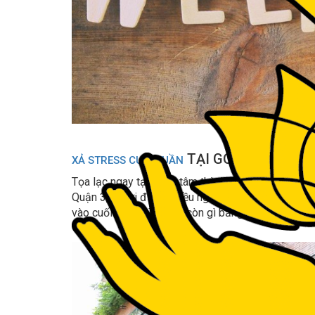
TẠI GOLDEN LOTUS
XẢ STRESS CUỐI TUẦN
Tọa lạc ngay tại trung tâm thành phố, Golden Lot
Quận 3, là nơi được nhiều người tìm kiếm nhất. Nơ
vào cuối tuần thì không còn gì bằng.