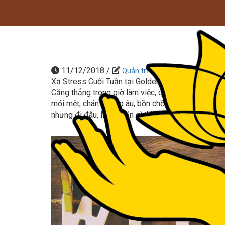
Minigame T
11/12/2018
/
Quản trị
Xả Stress Cuối Tuần tại Golden Lotus Healing Wor
Căng thẳng trong giờ làm việc, quá tải với cuộc s
mỏi mệt, chán nản, lo âu, bồn chồn…Tìm nơi xả stre
nhưng đi đâu, làm gì, ăn gì thì bài này sẽ chia sẽ c