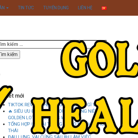
IÃN
TIN TỨC
TUYỂN DỤNG
LIÊN HỆ
Xem thể lệ!
ìm
iếm
ho:
ài viết mới
TIKTOK REVIEW- HEALING WORLD CÓ GÌ VUI
🔥 SIÊU ƯU ĐÃI HAPPY HOUR THƯỜNG NIÊN TẠI
GOLDEN LOTUS HEALING WORLD 🔥
TỔNG HỢP ƯU ĐÃI THÁNG 7 CHO MÙA HÈ THƯ
THÁI
ĐAU LƯNG, VAI CỨNG SAU 8H LÀM VIỆC