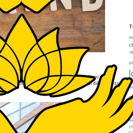
T
90
c
18
s
 HEALING WORLD
l
us Healing World World có địa chỉ: 27 Phạm Ngọc Thạch,
i đây với không gian đậm chất Hàn, có thể nói để xả stress
ho
&
xô
ki
Ch