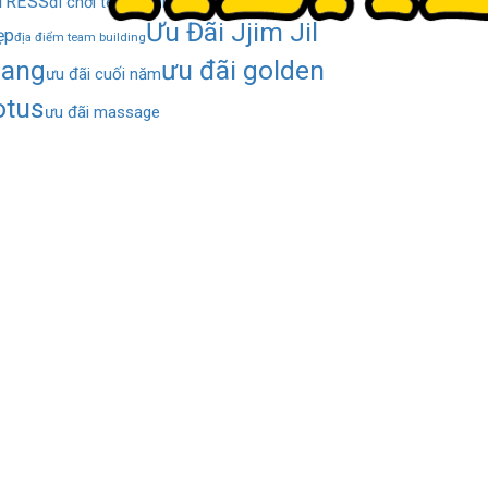
TRESS
địa điểm check-in
đi chơi team building
Ưu Đãi Jjim Jil
ẹp
địa điểm team building
ang
ưu đãi golden
ưu đãi cuối năm
otus
ưu đãi massage