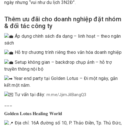
ngày nhưng “vui như du lịch 3N2Đ”.
Thêm ưu đãi cho doanh nghiệp đặt nhóm
& đối tác công ty
Áp dụng chính sách đa dạng – linh hoạt – theo ngân
sách
Hỗ trợ chương trình riêng theo văn hóa doanh nghiệp
Setup không gian – backdrop chụp ảnh – hỗ trợ
truyền thông nội bộ
Year end party tại Golden Lotus – Đi một ngày, gắn
kết một năm.
Tư vấn tại đây:
m.me/JjimJilBangQ3
___
𝐆𝐨𝐥𝐝𝐞𝐧 𝐋𝐨𝐭𝐮𝐬 𝐇𝐞𝐚𝐥𝐢𝐧𝐠 𝐖𝐨𝐫𝐥𝐝
Địa chỉ: 16A đường số 10, P. Thảo Điền, Tp. Thủ Đức,