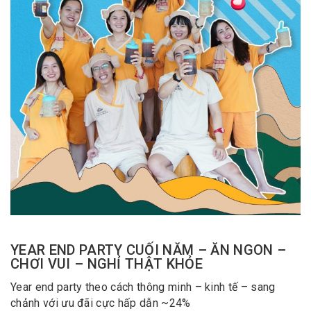
YEAR END PARTY CUỐI NĂM – ĂN NGON –
CHƠI VUI – NGHỈ THẬT KHỎE
Year end party theo cách thông minh – kinh tế – sang
chảnh với ưu đãi cực hấp dẫn ~24%