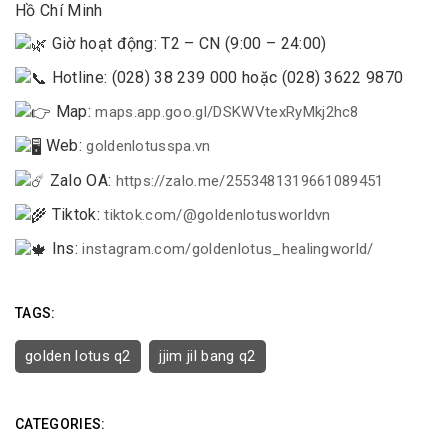
Hồ Chí Minh
Giờ hoạt động: T2 – CN (9:00 – 24:00)
Hotline: (028) 38 239 000 hoặc (028) 3622 9870
Map:
maps.app.goo.gl/DSKWVtexRyMkj2hc8
Web:
goldenlotusspa.vn
Zalo OA:
https://zalo.me/2553481319661089451
Tiktok:
tiktok.com/@goldenlotusworldvn
Ins:
instagram.com/goldenlotus_healingworld/
TAGS:
golden lotus q2
jjim jil bang q2
CATEGORIES: