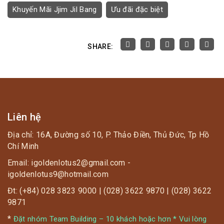
Khuyến Mãi Jjim Jil Bang
Ưu đãi đặc biệt
SHARE:
Liên hệ
Địa chỉ: 16A, Đường số 10, P. Thảo Điền, Thủ Đức, Tp Hồ
Chí Minh
Email: igoldenlotus2@gmail.com -
igoldenlotus9@hotmail.com
Đt: (+84) 028 3823 9000 | (028) 3622 9870 | (028) 3622
9871
*
Đặt nhóm Team Building – 10 khách hoặc hơn * Vui lòng