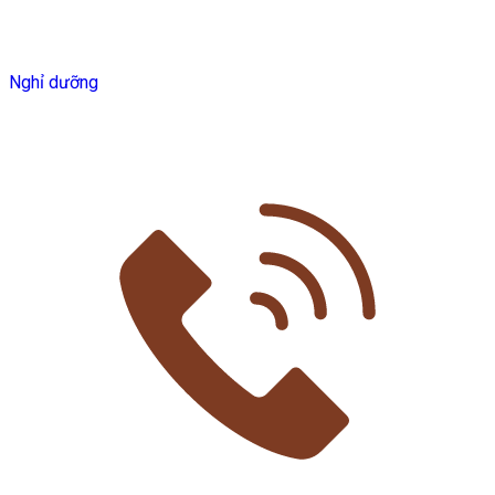
Nghỉ dưỡng