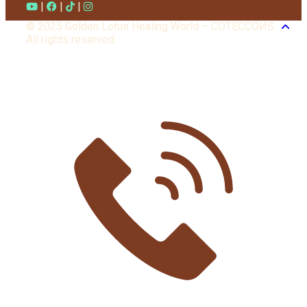
|
|
|
© 2025 Golden Lotus Healing World – COTECCOИS.
All rights reserved.