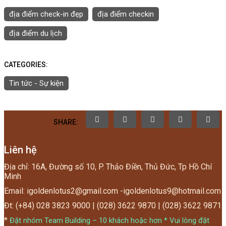
địa điểm check-in đẹp
địa điểm checkin
địa điểm du lịch
CATEGORIES:
Tin tức - Sự kiện
SHARE:
Liên hệ
Địa chỉ: 16A, Đường số 10, P. Thảo Điền, Thủ Đức, Tp Hồ Chí
Minh
Email: igoldenlotus2@gmail.com -igoldenlotus9@hotmail.com
Đt: (+84) 028 3823 9000 | (028) 3622 9870 | (028) 3622 9871
*
Đặt nhóm Team Building – 10 khách hoặc hơn * Vui lòng đặt