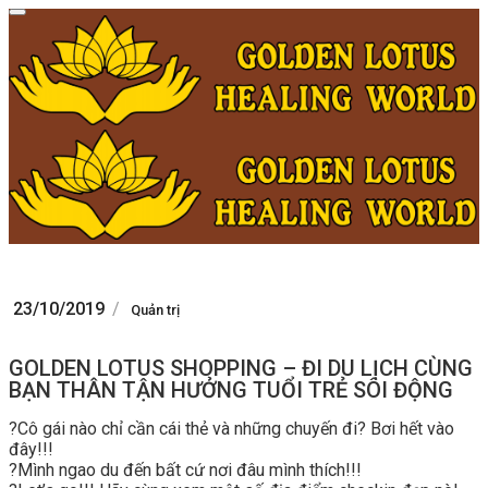
Toggle navigation
Minigame Tiktok cùng Golden
Xem thể lệ!
Lotus nhận thưởng đến 9tr đồng.
23/10/2019
/
Quản trị
GOLDEN LOTUS SHOPPING – ĐI DU LỊCH CÙNG
BẠN THÂN TẬN HƯỞNG TUỔI TRẺ SÔI ĐỘNG
?
Cô gái nào chỉ cần cái thẻ và những chuyến đi? Bơi hết vào
đây!!!
?
Mình ngao du đến bất cứ nơi đâu mình thích!!!