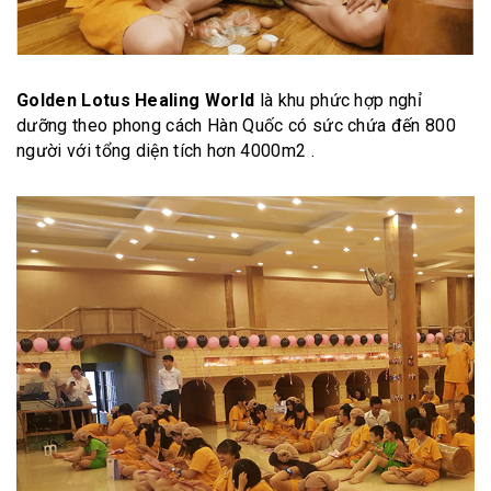
Golden Lotus Healing World
là khu phức hợp nghỉ
dưỡng theo phong cách Hàn Quốc có sức chứa đến 800
người với tổng diện tích hơn 4000m
2
.