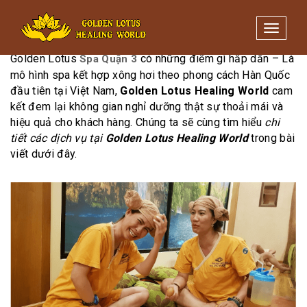
Minigame Tiktok cùng Golden
Xem thể lệ!
Lotus nhận thưởng đến 9tr đồng.
Toggle 
22/09/2018
/
Quản trị
Golden Lotus
có những điểm gì hấp dẫn – Là
Spa Quận 3
mô hình spa kết hợp xông hơi theo phong cách Hàn Quốc
đầu tiên tại Việt Nam,
Golden Lotus Healing World
cam
kết đem lại không gian nghỉ dưỡng thật sự thoải mái và
hiệu quả cho khách hàng. Chúng ta sẽ cùng tìm hiểu
chi
tiết các dịch vụ tại
Golden Lotus Healing World
trong bài
viết dưới đây.