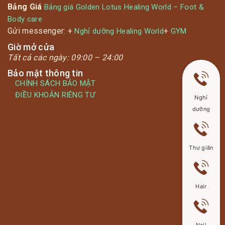
Bảng Giá
Bảng giá Golden Lotus Healing World – Foot &
Body care
Gửi messenger: +
+
Nghỉ dưỡng Healing World
GYM
Giờ mở cửa
Tất cả các ngày:
09:00 – 24:00
Bảo mật thông tin
CHÍNH SÁCH BẢO MẬT
ĐIỀU KHOẢN RIÊNG TƯ
Nghỉ
dưỡng
Thư giãn
Hair