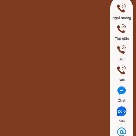
Nghỉ dưỡng
Thư giãn
Hair
Nail
Chat
Zalo