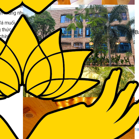
 cơ thể, phòng ngừa các bệnh về xương khớp mà việc này
ịn màng như da em bé.
đá muối Hymalaya, xông hơi phòng thuốc bắc, xông hơi
 thức của hàn và cùng đồng bọn tập tành xếp nón cừu, đặt
B
 chính chuyên gia dạy nhảy đứng lớp nữa đó….
ách hàng và thái độ của nhân viên phục vụ được khách hàng
hôi là muốn đến trải nghiệm liền.
ngQ3/
T
Share:
90
c
18