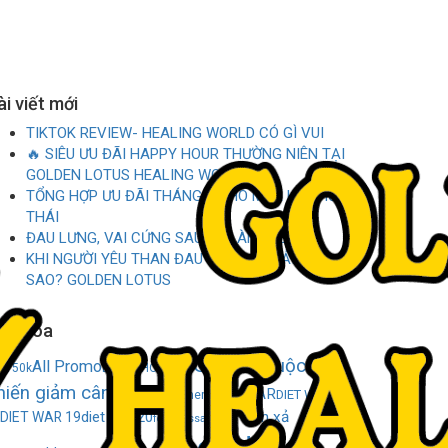
ài viết mới
TIKTOK REVIEW- HEALING WORLD CÓ GÌ VUI
🔥 SIÊU ƯU ĐÃI HAPPY HOUR THƯỜNG NIÊN TẠI
GOLDEN LOTUS HEALING WORLD 🔥
TỔNG HỢP ƯU ĐÃI THÁNG 7 CHO MÙA HÈ THƯ
THÁI
ĐAU LƯNG, VAI CỨNG SAU 8H LÀM VIỆC
KHI NGƯỜI YÊU THAN ĐAU LƯNG – PHẢI LÀM
SAO? GOLDEN LOTUS
ừ khóa
BIG FANS
cuộc
All Promo
K
150k
BEST PHOTO
hiến giảm cân
DIET WAR
DIET WAR
Day Spa Voucher
diet war 20
gia đình xả
DIET WAR 19
foot massage
golden