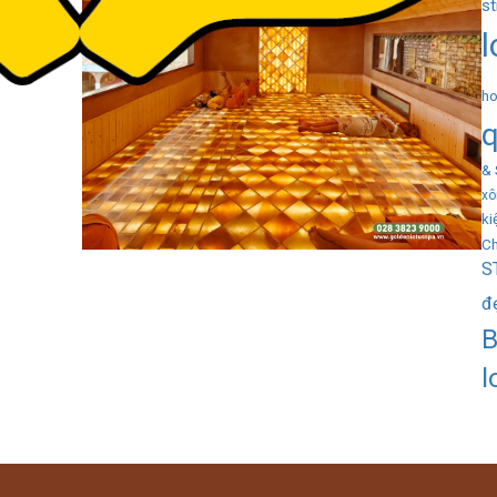
s
l
ho
&
xô
ki
Ch
S
đ
B
l