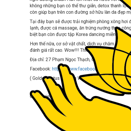
không những bạn có thể thư giãn, detox thanh lọc
còn giúp bạn trên con đường sở hữu làn da đẹp m
Tại đây bạn sẽ được trải nghiệm phòng xông hơi 
lạnh, được cá massage, ăn trứng nướng theo công
biệt bạn còn được tập Korea dancing miễn phí do
Hơn thế nữa, cơ sở vật chất, dịch vụ chăm sóc kh
đánh giá rất cao. Wow!!! Thích quá đi à! Chỉ nghe t
Địa chỉ: 27 Phạm Ngọc Thạch, Quận 3, Tp HCM
Facebook:
https://www.facebook.com/JjimJilBa
( Golden Lotus Healing World)
Categories:
Tin tức - Sự kiện