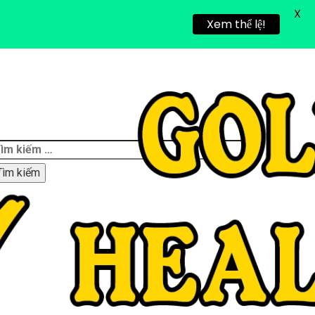
X
IÃN
TIN TỨC
TUYỂN DỤNG
LIÊN HỆ
Xem thể lệ!
ìm
iếm
ho: