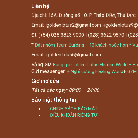
Liên hệ
Địa chỉ: 16A, Đường số 10, P. Thảo Điền, Thủ Đức,
Email: igoldenlotus2@gmail.com -igoldenlotus9
Đt: (+84) 028 3823 9000 | (028) 3622 9870 | (02
*
Đặt nhóm Team Building – 10 khách hoặc hơn * Vui
Email: igoldenlotus6@gmail.com
Bảng Giá
Bảng giá Golden Lotus Healing World – F
Gửi messenger: +
+
Nghỉ dưỡng Healing World
GYM
Giờ mở cửa
Tất cả các ngày:
09:00 – 24:00
Bảo mật thông tin
CHÍNH SÁCH BẢO MẬT
ĐIỀU KHOẢN RIÊNG TƯ