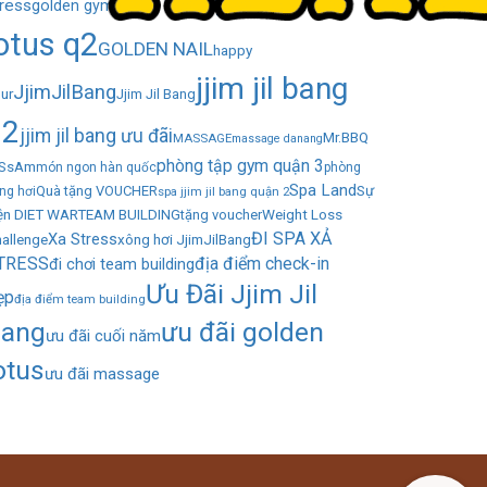
tress
golden gym
golden kitchen
otus q2
GOLDEN NAIL
happy
jjim jil bang
JjimJilBang
ur
Jjim Jil Bang
q2
jjim jil bang ưu đãi
Mr.BBQ
MASSAGE
massage danang
phòng tập gym quận 3
 SsAm
món ngon hàn quốc
phòng
Spa Land
Sự
Quà tặng VOUCHER
ng hơi
spa jjim jil bang quận 2
ện DIET WAR
TEAM BUILDING
Weight Loss
tặng voucher
ĐI SPA XẢ
Xa Stress
allenge
xông hơi JjimJilBang
TRESS
địa điểm check-in
đi chơi team building
Ưu Đãi Jjim Jil
ẹp
địa điểm team building
ang
ưu đãi golden
ưu đãi cuối năm
otus
ưu đãi massage