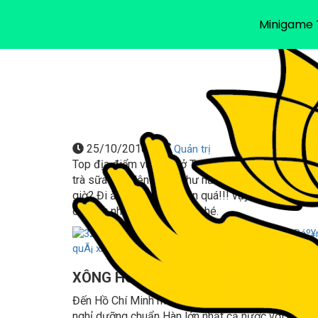
Minigame T
25/10/2018
/
Quản trị
Top địa điểm vui chơi ở Tp HCM bạn nên trải nghiệ
trà sữa mọc lên nhiều như nấm, song mỗi lần tụ tậ
giờ? Đi ăn uống hoài chán quá!!! vậy hãy cùng bỏ t
chuộng nhất hiện nay bạn nhé.
XÔNG HƠI JJIM JIL BANG QUẬN 3
Đến Hồ Chí Minh mà chưa trải nghiệm Jjim Jil Bang 
nghỉ dưỡng chuẩn Hàn lớn nhất cả nước với hơn 10 