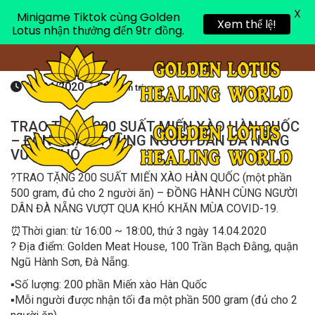
X
Minigame Tiktok cùng Golden
Toggle 
Xem thể lệ!
Lotus nhận thưởng đến 9tr đồng.
13/04/2020
/
Quản trị
TRAO TẶNG 200 SUẤT MIẾN XÀO HÀN QUỐC
– ĐỒNG HÀNH CÙNG NGƯỜI DÂN ĐÀ NẴNG
VƯỢT KHÓ
?
TRAO TẶNG 200 SUẤT MIẾN XÀO HÀN QUỐC (một phần
500 gram, đủ cho 2 người ăn) – ĐỒNG HÀNH CÙNG NGƯỜI
DÂN ĐÀ NẴNG VƯỢT QUA KHÓ KHĂN MÙA COVID-19.
⏰
Thời gian: từ 16:00 ~ 18:00, thứ 3 ngày 14.04.2020
?
Địa điểm: Golden Meat House, 100 Trần Bạch Đằng, quận
Ngũ Hành Sơn, Đà Nẵng.
▪️
Số lượng: 200 phần Miến xào Hàn Quốc
▪️
Mỗi người được nhận tối đa một phần 500 gram (đủ cho 2