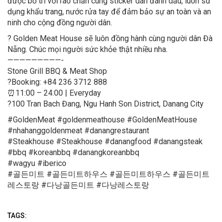
được bố trí với rào chắn cùng sticker dán đánh dấu, luôn sử
dụng khẩu trang, nước rửa tay để đảm bảo sự an toàn và an
ninh cho cộng đồng người dân.
?
Golden Meat House sẽ luôn đồng hành cùng người dân Đà
Nẵng. Chúc mọi người sức khỏe thật nhiều nha.
—————————-
Stone Grill BBQ & Meat Shop
?
Booking: +84 236 3712 888
⏰
11:00 – 24:00 | Everyday
?
100 Tran Bach Đang, Ngu Hanh Son District, Danang City
#GoldenMeat #goldenmeathouse #GoldenMeatHouse
#nhahanggoldenmeat #danangrestaurant
#Steakhouse #Steakhouse #danangfood #danangsteak
#bbq #koreanbbq #danangkoreanbbq
#wagyu #iberico
#골든미트 #골든미트하우스 #골든미트하우스 #골든미트
레스토랑 #다낭골든미트 #다낭레스토랑
TAGS: