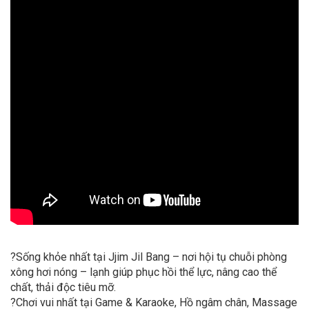
?
Sống khỏe nhất tại Jjim Jil Bang – nơi hội tụ chuỗi phòng
xông hơi nóng – lạnh giúp phục hồi thể lực, nâng cao thể
chất, thải độc tiêu mỡ.
?
Chơi vui nhất tại Game & Karaoke, Hồ ngâm chân, Massage